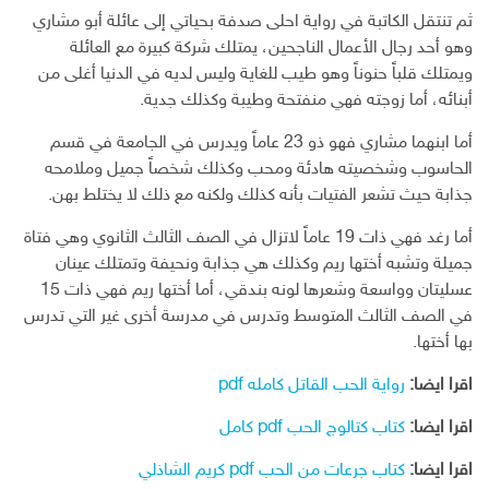
ثم تنتقل الكاتبة في رواية احلى صدفة بحياتي إلى عائلة أبو مشاري
وهو أحد رجال الأعمال الناجحين، يمتلك شركة كبيرة مع العائلة
ويمتلك قلباً حنوناً وهو طيب للغاية وليس لديه في الدنيا أغلى من
أبنائه، أما زوجته فهي منفتحة وطيبة وكذلك جدية.
أما ابنهما مشاري فهو ذو 23 عاماً ويدرس في الجامعة في قسم
الحاسوب وشخصيته هادئة ومحب وكذلك شخصاً جميل وملامحه
جذابة حيث تشعر الفتيات بأنه كذلك ولكنه مع ذلك لا يختلط بهن.
أما رغد فهي ذات 19 عاماً لاتزال في الصف الثالث الثانوي وهي فتاة
جميلة وتشبه أختها ريم وكذلك هي جذابة ونحيفة وتمتلك عينان
عسليتان وواسعة وشعرها لونه بندقي، أما أختها ريم فهي ذات 15
في الصف الثالث المتوسط وتدرس في مدرسة أخرى غير التي تدرس
بها أختها.
اقرا ايضا:
رواية الحب القاتل كامله pdf
اقرا ايضا:
كتاب كتالوج الحب pdf كامل
اقرا ايضا:
كتاب جرعات من الحب pdf كريم الشاذلي