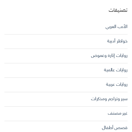
تصنيفات
الأدب العربي
خواطر أدبية
روايات إثارة وغموض
روايات عالمية
روايات عربية
سير وتراجم ومذكرات
غير مصنف
قصص أطفال