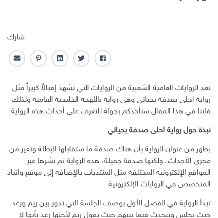
شارك
ف
ت
ل
ب
ا
ا
و
ي
ن
ل
ي
ي
ن
ت
ب
تعد الروايات العامية الشعبية من الروايات التي تشهد إقبالاً كبيراً مثل
س
ت
ك
ر
ر
رواية احلى صدفة بحياتي وهي رواية باللهجة الخليجية العامية ولذلك
ب
ر
ـ
س
ي
فإننا في هذا المقال سنأخذكم بجولة للتعرف على أحداث هذه الرواية.
و
د
ت
د
ك
ا
ا
نبذة حول رواية احلى صدفة بحياتي
ن
ل
إ
يظهر من عنوان الرواية بأن هناك صدفة ما ستقابلها البطلة وتغير من
ل
مجرى الأحداث، ولكنها صدفة جميلة، هذه الرواية تم نشرها عبر
ك
المواقع الإلكترونية المختلفة مثل المنتديات بالإضافة إلى موقع واتباد
ت
المتخصص في الروايات الإلكترونية.
ر
و
تبدأ الرواية في الفصل الأول بوصف الجلسة التي تدور بين ريم ورغد
ن
حيث تجلس وتتحدث فيما بينهم حيث تقول ريم لأختها رغد بأنها لا
ي