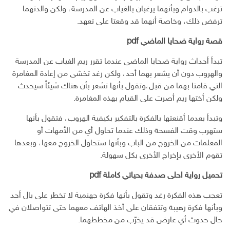
ترغب بالدوام وبأنهما يرغبان بالغياب عن المدرسة، ولكن والدتهما
ترفض ذلك، وخاصة أنهما قد وقعتا على تعهد.
قصة رواية ضحايا الماضي pdf
تبدأ أحداث رواية ضحايا الماضي عندما تقرر ريم الغياب عن المدرسة
والهروب دون أن يشعر بهما أحد، ولكن رغد تخشى من إعادة المغامرة
التي قامتا بهما من قبل،وتقول بأنها تشعر بأن هناك شيئاً سيحدث
ولكن أختها ريم أصرت على القيام بهذه المغامرة.
وتبدأ بعدما أقنعتها بالفكرة بالتفكير بكيفية الهروب، فتقول بأنها
ستهرب وقت الفسحة وذلك عندما تحاول أي من الأمهات أو
المعلمات من الخروج من الباب وبأنها ستحاول الخروج معها، وبعدها
تقوم الأخرى بإخراج الأخرى بكل سهولة.
تحميل رواية احلى صدفة بحياتي كاملة pdf
تعجب هذه الفكرة رغد وتقول بأنها فكرة جهنمية لا تخطر على بال أحد
وبأنها فكرة رهيبة وتتفقان على أخذ الهاتف معهما حتى تتواصلان في
حال حدوث أي عارض قد يخرّب من مخططهما.