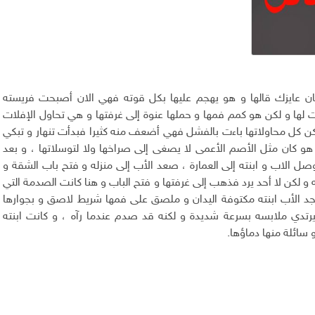
 عايزك قالها و هو يهجم عليها بكل قوته فهي الان أصبحت فريسته
ا و لكن هو كمم فمها و حملها عنوة إلى غرفتها و هي تحاول الإفلات
كن كل محاولاتها باءت بالفشل فهي أضعف منه كثيرا فبدأت تنهار و تبكي
هو كان مثل الأصم الأعمى لا يصغى إلى صراخها ولا لتوسلاتها ، و بعد
 الاب و ابنته إلى العمارة ، صعد الأب إلى منزله و فتح باب الشقة و
ه و لكن لا أحد يرد فذهب إلى غرفتها و فتح الباب و هنا كانت الصدمة التي
جد الأب ابنته مكتوفة اليدان و ملصق على فمها شريط لاصق و بجوارها
رتدي ملابسه بسرعة شديدة و لكنه قد صدم عندما رآه ، و كانت ابنته
 و سائلة منها دماؤها.