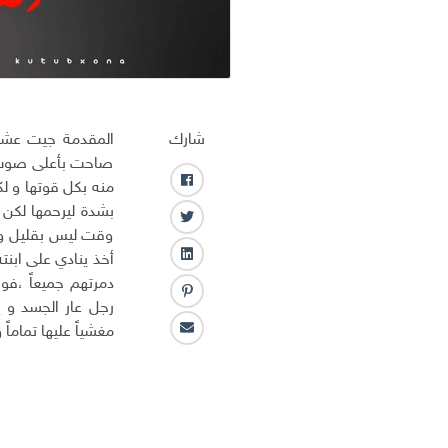
شارك
المقدمة جيت عشان
صاحت بأعلى صوت له
منه بكل قوتها و ل
ف
ا
بشدة ليرحمها لكن 
ت
ي
وقت ليس بقليل وصل
و
س
أخذ ينادي على ابنت
ل
ي
ب
دمرتهم جميعاً ،فو
ي
ت
و
ب
ن
رجل عار الجسد و ي
ر
ك
ن
ك
مغشياً عليها تماماً
ا
ت
ـ
ل
ر
د
ب
س
ا
ر
ت
ن
ي
د