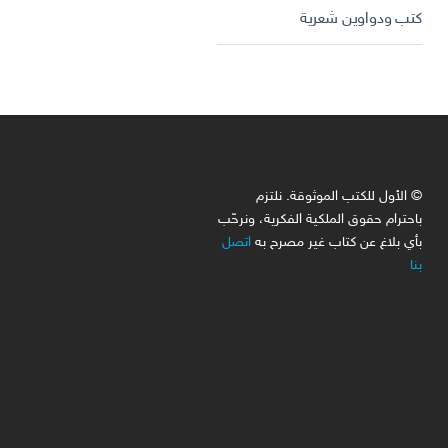
كتب ودواوين شعرية
© الأول للكتب الموثوقة. نلتزم
باحترام حقوق الملكية الفكرية، ونرحّب
بأي بلاغ عن كتاب غير مصرح به
اتصل
بنا