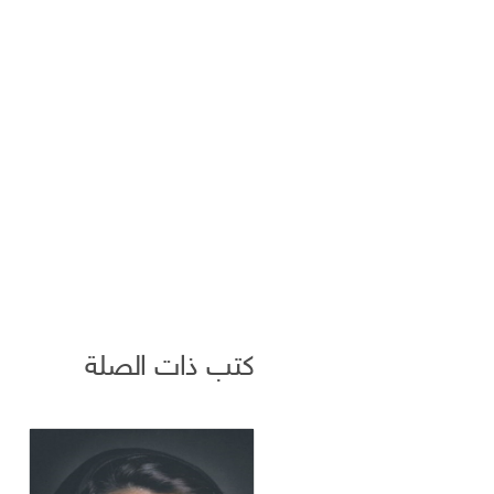
ا
ل
إ
ل
ك
ت
ر
و
ن
ي
كتب ذات الصلة