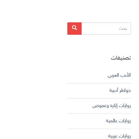
البحث
بحث
عن:
تصنيفات
الأدب العربي
خواطر أدبية
روايات إثارة وغموض
روايات عالمية
روايات عربية