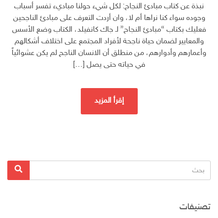
نبذة عن كتاب مبادئ النجاح: لكل شيء حولنا مباديء تفسر أسباب
وجوده سواء كنا نراها أم لا، وان أردت التعرف على مبادئ الناجحين
فعليك بكتاب “مبادئ النجاح” لـ جاك كانفيلد، الكتاب وضع الأسس
والمعايير لضمان حياة ناجحة لأفراد المجتمع على اختلاف أشكالهم
وأعمارهم وأدوارهم، من منطلق أن الانسان الناجح لم يكن عشوائياً
في حياته حتى يصل […]
إقرأ المزيد
البحث
بحث
عن:
تصنيفات