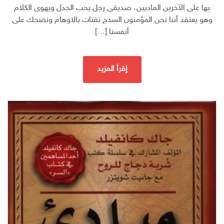
بها على الآخرين الماديين، صديقى رجل يحب الجدل ويهوى الكلام
وهو يعتقد أننا نحن المؤمنون السذج نقتات بالاوهام ونضحك على
أنفسنا […]
إقرأ المزيد