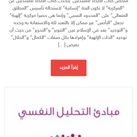
ملخص كتاب الالحاد للمبتدئين: يتحدث كتاب الالحاد للمبتدئين عن
“المركزية” لا تكون البتة “إنسانية” لاستحالة تأسيس “المطلق
المتعالي” على “المحدود النسبي” وإنما هي حصرا مركزية “إلهية”
تجعل “التأنس” غير ممكن إلا بالتعبد لله والاستعانة به وحده
و”التوحيد” يعد في الإسلام عين “التنوير” و”التحرير” من حيث أن
توحيد “الذات الإلهية” وإفرادها بكل صفات “الكمال” و”الجلال”
يفرض […]
إقرأ المزيد