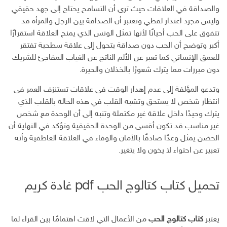
ن
ل
والصداقة في العلاقات حيث ترى أن التسامح يحتاج إلى جهد حقيقي
إ
وليس مجرد اعتذار لفظي وتعتبر أن الصداقة بين الرجل والمرأة قد
ل
تتفوق على الحب أحيانًا لأنها تمثل الونس الذي يمنح العلاقة استقرارًا
ك
أكبر وتوضح أن الحب دون صداقة يتحول إلى علاقة سطحية تفتقر
ت
للعمق الإنساني كما تعبر عن الألم الناتج عن الغياب المفاجئ للشريك
ر
دون مبررات مما يترك شعورًا بالخذلان والحيرة.
و
ن
وتدعو المؤلفة إلى عدم إهدار الوقت في علاقات تستنزف العمر في
ي
انتظار شخص لا يستحق وتشبه القلب في هذه الحالة بالقلب الذي
يترك وحيدًا داخل علاقة غير مكتملة وتنبه إلى أن الوحدة مع شخص
غير مناسب قد تكون أقسى من الوحدة الحقيقية وتؤكد في النهاية أن
الحضن يمثل وعدًا صادقًا بالأمان والوفاء في العلاقة العاطفية وأنه
تعبير عن احتواء لا يخون ولا يتغير.
تحميل كتاب كتالوج الحب pdf غادة كريم
يعتبر
كتاب كتالوج الحب
من الأعمال التي لاقت اهتمامًا بين القراء لما