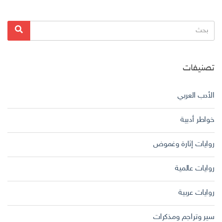
البحث
بحث
عن:
تصنيفات
الأدب العربي
خواطر أدبية
روايات إثارة وغموض
روايات عالمية
روايات عربية
سير وتراجم ومذكرات