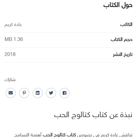
حول الكتاب
الكاتب
غادة كريم
حجم الكتاب
1.36 MB
تاريخ النشر
2018
شارك
ف
ت
ل
ب
ا
ا
و
ي
ن
ل
ي
ي
ن
ت
ب
نبذة عن كتاب كتالوج الحب
س
ت
ك
ر
ر
ب
ر
ـ
س
ي
و
د
ت
د
ك
ا
ا
تناقش غادة كريم في نصوص
كتاب كتالوج الحب
أهمية التسامح