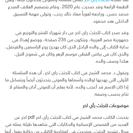
تعد نسخة
للجثث رأي آخر
ضمن سلسلة والموتى يتحدثون أيضاً، وهي
الطبعة الرابعة وقد صدرت عام 2020، وقام بتصميم الغلاف المبدع
محمد حسن، وراجعه لغوياً معاذ خالد رجب، وتولى مهمة التنسيق
الداخلي هند محمود.
وقد صدر كتاب للجثث راي اخر عن دار شهرزاد للنشر والتوزيع في
جمهورية مصر العربية، ويتكون من 235 صفحة، ووضع إهداءً في
بداية الكتاب إلى والده الراحل الذي كان يهدئ روع الياسمين والقرنفل،
والذي كان في بياض القطن موسم الزهر وكان في شموخ النيل،
هكذا وصف والده.
ويقول د. محمد الشيخ في كتاب للجثث راي اخر، أن هذه السلسلة
الأولى التي يهديها لوالده وأسماها والموتى يتحدثون أيضاً ويتساءل ما
إذا كان الاسم قد أعجب والده، لأنه يعلم أن للموتى آذان والمقابر لا
تنام بحسب وصفه.
موضوعات للجثث رأي اخر
يتحدث الكاتب محمد الشيخ في كتاب للجثث رأي اخر pdf اخر عن
العديد من القصص الإنسانية والحكايات التي شاهدها طيلة عمله في
مجال تشريح الجثث، ويتحدث في افتتاحية الكتاب عن حكاية يقول أنها