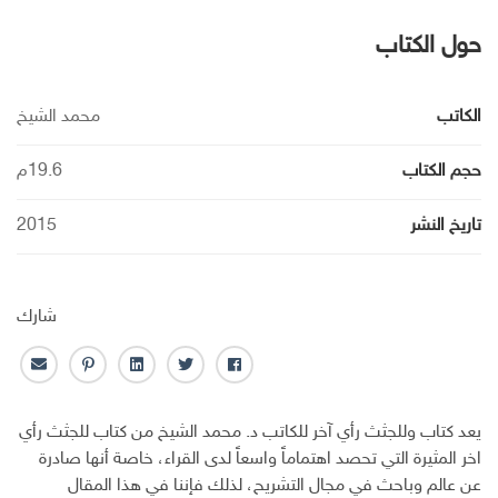
حول الكتاب
الكاتب
محمد الشيخ
حجم الكتاب
19.6م
تاريخ النشر
2015
شارك
ف
ت
ل
ب
ا
ا
و
ي
ن
ل
ي
ي
ن
ت
ب
يعد كتاب وللجثث رأي آخر للكاتب د. محمد الشيخ من كتاب للجثث رأي
س
ت
ك
ر
ر
اخر المثيرة التي تحصد اهتماماً واسعاً لدى القراء، خاصة أنها صادرة
ب
ر
ـ
س
ي
عن عالم وباحث في مجال التشريح، لذلك فإننا في هذا المقال
و
د
ت
د