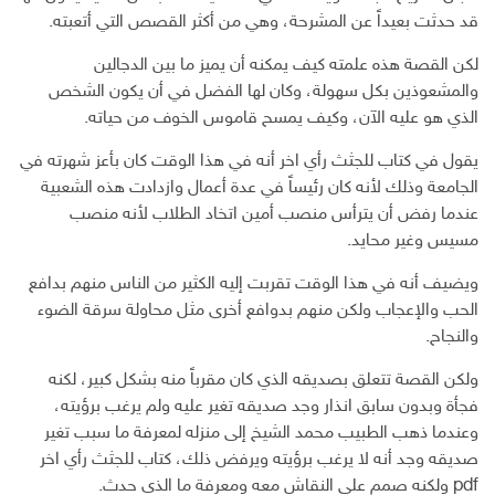
قد حدثت بعيداً عن المشرحة، وهي من أكثر القصص التي أتعبته.
لكن القصة هذه علمته كيف يمكنه أن يميز ما بين الدجالين
والمشعوذين بكل سهولة، وكان لها الفضل في أن يكون الشخص
الذي هو عليه الآن، وكيف يمسح قاموس الخوف من حياته.
يقول في كتاب للجثث رأي اخر أنه في هذا الوقت كان بأعز شهرته في
الجامعة وذلك لأنه كان رئيساً في عدة أعمال وازدادت هذه الشعبية
عندما رفض أن يترأس منصب أمين اتخاد الطلاب لأنه منصب
مسيس وغير محايد.
ويضيف أنه في هذا الوقت تقربت إليه الكثير من الناس منهم بدافع
الحب والإعجاب ولكن منهم بدوافع أخرى مثل محاولة سرقة الضوء
والنجاح.
ولكن القصة تتعلق بصديقه الذي كان مقرباً منه بشكل كبير، لكنه
فجأة وبدون سابق انذار وجد صديقه تغير عليه ولم يرغب برؤيته،
وعندما ذهب الطبيب محمد الشيخ إلى منزله لمعرفة ما سبب تغير
صديقه وجد أنه لا يرغب برؤيته ويرفض ذلك، كتاب للجثث رأي اخر
pdf ولكنه صمم على النقاش معه ومعرفة ما الذي حدث.