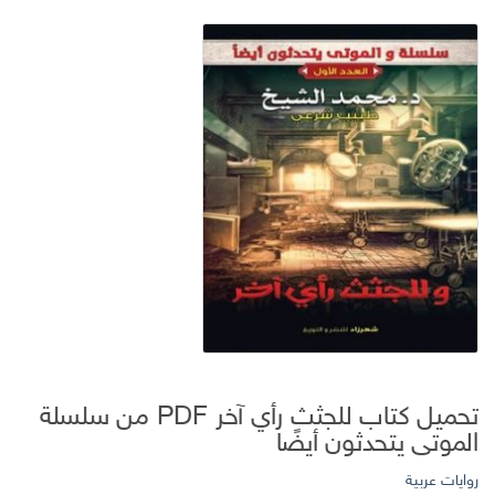
تحميل كتاب للجثث رأي آخر PDF من سلسلة
الموتى يتحدثون أيضًا
روايات عربية