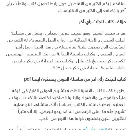
سنقدم إليكم الكثير من التفاصيل حول رابط تحميل كتاب وللجثث رأي
ك
ا
ا
ن
ل
آخر بالإضافة إلى الكثير من الاقتباسات.
إ
مؤلف كتاب للجثث رأي آخر
ل
ك
هو د. محمد الشيخ، وهو طبيب شرعي ميداني، يعمل في مصلحة
ت
الطب الشرعي والأدلة الجنائية في وزارة العدل المصرية، له الكثير من
ر
و
المؤلفات التي صدرت طيلة فترة عمله في هذا المجال مثل أسرار
ن
الموتى العظمى، وكتاب فلسفة الحداثة في فكر المثقفين الهيغيليين
ي
ألكسندر كوجيف وإريك فايل، وكتاب نقد الحداثة في فكر هايدجر،
وكتاب فلسفة الحداثة في فكر هيجل PDF.
كتاب للجثث رأي اخر من سلسلة الموتى يتحدثون ايضا pdf
يظهر غلاف الكتاب الأسرة الخاصة بتشريح الموتى الفارغ في غرفة
مليئة بالفوضى والأضواء والإنارة الصاخبة الخاصة بالإضاءات وقت
العملية، يعطيك غلاف الكتاب إحساساً بأنك ستشاهد للتو عملية
تشريح جثة ما، على الرغم من أنه قد يبدو للبعض، إلا أنه مثيراً
للكثيرين الذين يفضلون قراءة هذا النوع من الأدب.