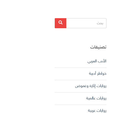
البحث
بحث
عن:
تصنيفات
الأدب العربي
خواطر أدبية
روايات إثارة وغموض
روايات عالمية
روايات عربية