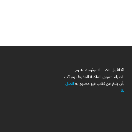
© الأول للكتب الموثوقة. نلتزم
باحترام حقوق الملكية الفكرية، ونرحّب
بأي بلاغ عن كتاب غير مصرح به
اتصل
بنا