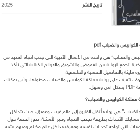
تاريخ النشر
2025
لكوابيس والضباب pdf
بيس والضباب” هي واحدة من الأعمال الأدبية التي جذب انتباه العديد من
أخيرة. تجمع الرواية بين الغموض والتشويق والعوالم الخيالية التي تأخذ
رة مليئة بالتفاصيل النفسية والفلسفية.
ف نتعرف على رواية مملكة الكوابيس والضباب، محتواها، وأين يمكنك
سهل.
ة مملكة الكوابيس والضباب؟
الضباب” هي رواية تُنقل القارئ إلى عالم غريب وعميق، حيث يتداخل
وتتشابك الأحداث بطريقة تجذب الانتباه وتثير الأسئلة. تدور القصة حول
ات التي تواجه تحديات نفسية ومعرفية داخل عالم مظلم ومبهم يشبه