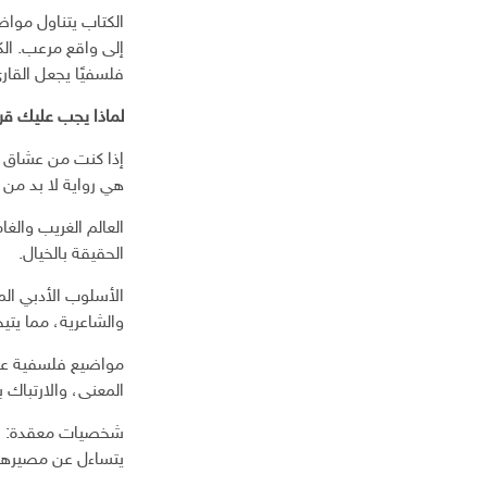
ا
الكتاب يتناول مواض
ل
إلى واقع مرعب. ال
إ
فلسفيًا يجعل القار
ل
ك
لماذا يجب عليك قر
ت
ر
إذا كنت من عشاق ال
و
هي رواية لا بد من 
ن
ي
العالم الغريب وال
الحقيقة بالخيال.
الأسلوب الأدبي المم
والشاعرية، مما يتيح
مواضيع فلسفية عمي
المعنى، والارتباك ب
شخصيات معقدة: الش
يتساءل عن مصيرهم