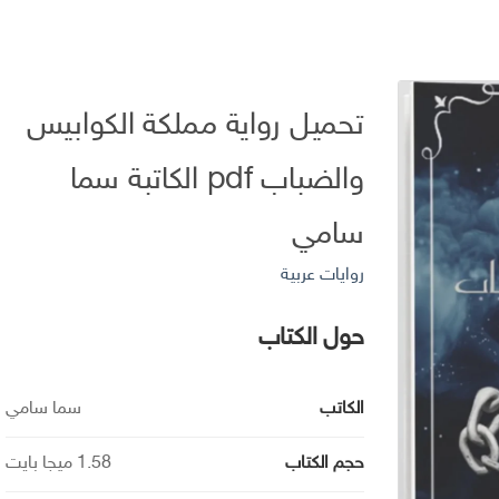
تحميل رواية مملكة الكوابيس
والضباب pdf الكاتبة سما
سامي
روايات عربية
حول الكتاب
الكاتب
سما سامي
حجم الكتاب
1.58 ميجا بايت