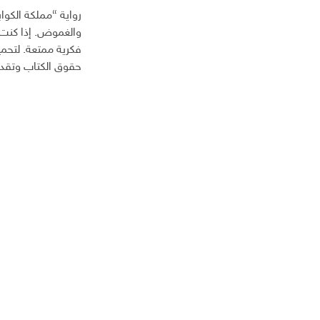
رواية “مملكة الكو
والغموض. إذا كنت م
حقوق الكتاب وتقديم