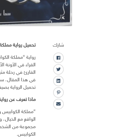
شارك
تحميل رواية مملكة ا
رواية “مملكة الكوا
ف
القراء في الآونة ال
ا
ت
القارئ في رحلة مثي
ي
و
في هذا المقال، سو
س
ل
ي
ب
تحميل الرواية بصيغة PDF بشكل آمن و
ي
ت
و
ب
ن
ر
ماذا تعرف عن رواي
ك
ن
ك
ا
ت
ـ
“مملكة الكوابيس و
ل
ر
د
الواقع مع الخيال، 
ب
س
ا
ر
مجموعة من الشخصي
ت
ن
ي
الكوابيس.
د