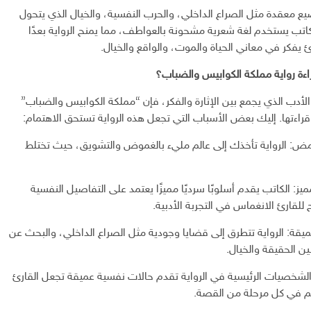
يع معقدة مثل الصراع الداخلي، والحرب النفسية، والخيال الذي يتحول
كاتب يستخدم لغة شعرية مشحونة بالعواطف، مما يمنح الرواية بعدًا
ئ يفكر في معاني الحياة والموت، والواقع والخيال.
اءة رواية مملكة الكوابيس والضباب؟
أدب الذي يجمع بين الإثارة والفكر، فإن “مملكة الكوابيس والضباب”
قراءتها. إليك بعض الأسباب التي تجعل هذه الرواية تستحق الاهتمام:
غامض: الرواية تأخذك إلى عالم مليء بالغموض والتشويق، حيث تختلط
يز: الكاتب يقدم أسلوبًا سرديًا مميزًا يعتمد على التفاصيل النفسية
 للقارئ الانغماس في التجربة الأدبية.
قة: الرواية تتطرق إلى قضايا وجودية مثل الصراع الداخلي، والبحث عن
ين الحقيقة والخيال.
خصيات الرئيسية في الرواية تقدم حالات نفسية عميقة تجعل القارئ
 في كل مرحلة من القصة.