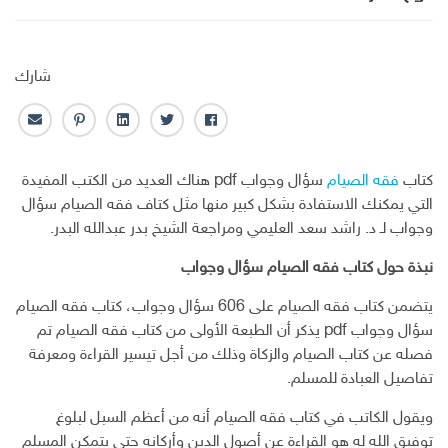
شارك
ف
ت
ل
ب
ا
ا
و
ي
ن
ل
ي
ي
ن
ت
ب
كتاب
فقه الصيام
سؤال وجواب pdf هناك العديد من الكتب المفيدة
س
ت
ك
ر
ر
التي يمكنك الاستفادة بشكل كبير منها مثل كتاف فقه الصيام سؤال
ب
ر
ـ
س
ي
وجواب لـ د. راشد سعد العليمي ومراجعة الشيخ بدر عبدالله البدر.
و
د
ت
د
ك
ا
ا
نبذة حول كتاب فقه الصيام سؤال وجواب
ن
ل
إ
يتضمن كتاب فقه الصيام على 606 سؤال وجواب، كتاب فقه الصيام
ل
سؤال وجواب pdf يذكر أن الطبعة الأولى من كتاب فقه الصيام تم
ك
فصله عن كتاب الصيام والزكاة وذلك من أجل تيسير القراءة ومعرفة
ت
تفاصيل العبادة للمسلم.
ر
و
ويقول الكاتب في كتاب فقه الصيام أنه من أعظم السبل لبلوغ
ن
توفيق الله له هو القراءة عن أصول الدين وأركانه حتى يتمكن المسلم
ي