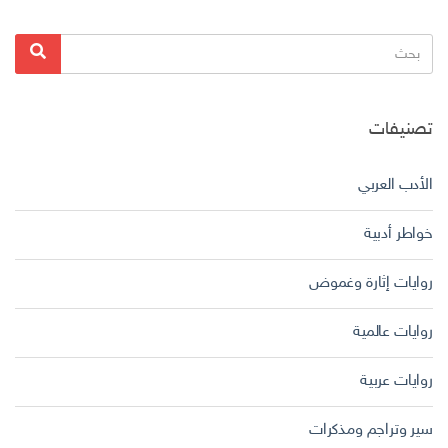
البحث
بحث
عن:
تصنيفات
الأدب العربي
خواطر أدبية
روايات إثارة وغموض
روايات عالمية
روايات عربية
سير وتراجم ومذكرات