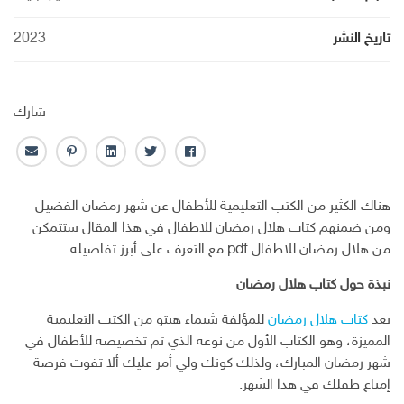
تاريخ النشر
2023
شارك
ف
ت
ل
ب
ا
ا
و
ي
ن
ل
ي
ي
ن
ت
ب
هناك الكثير من الكتب التعليمية للأطفال عن شهر رمضان الفضيل
س
ت
ك
ر
ر
ومن ضمنهم كتاب هلال رمضان للاطفال في هذا المقال ستتمكن
ب
ر
ـ
س
ي
من هلال رمضان للاطفال pdf مع التعرف على أبرز تفاصيله.
و
د
ت
د
ك
ا
ا
نبذة حول كتاب هلال رمضان
ن
ل
إ
يعد
كتاب هلال رمضان
للمؤلفة شيماء هيتو من الكتب التعليمية
ل
المميزة، وهو الكتاب الأول من نوعه الذي تم تخصيصه للأطفال في
ك
شهر رمضان المبارك، ولذلك كونك ولي أمر عليك ألا تفوت فرصة
ت
إمتاع طفلك في هذا الشهر.
ر