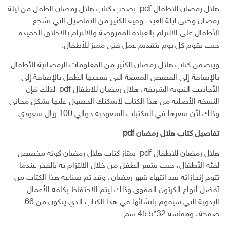
و
هلال رمضان للاطفال pdf يصحب كتاب هلال رمضان الطفل من ليلة
ن
رمضان وحتى ليلة العيد، وفيه الكثير من التفاصيل التي تشجع
ي
الأطفال على الالتزام بالعبادة المفروضة والالتزام بالأخلاق الحميدة
حيث يقوم كل يوم بتقديم عمل فني مميز للأطفال.
ويتضمن كتاب هلال رمضان الكثير من المعلومات الرمضانية للأطفال
بالإضافة إلى القصص الممتعة التي سيحبها الطفل بالإضافة إلى
الأحاديث النبوية الشريفة، هلال رمضان للاطفال pdf لذلك فإن
النسخة الأصلية من هذا الكتاب لايمكنك الحصول عليها بشكل مجاني
وذلك لأن سعرها في المكتبات السعودية حوالي 100 ريال سعودي.
تفاصيل كتاب هلال رمضان pdf
هلال رمضان للاطفال pdf يمتاز كتاب هلال رمضان كونه مخصص
لفئة الأطفال، حيث يشعر الطفل من خلال الالتزام به بالفخر عندما
تتوج إنجازاته بعد انتهاء شهر رمضان، وقد تم صناعة هذا الكتاب من
أفضل أنواع الكرتون المقوى وذلك ليتم الاحتفاظ بكافة الأعمال
اليدوية التي سيقوم بإنشائها في هذا الكتاب الذي يتكون من 66
صفحة، ومقاسه 32*45.5 سم.