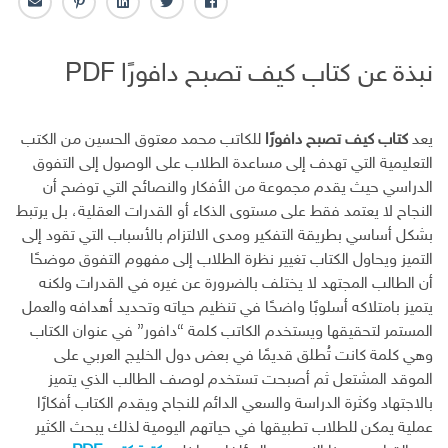
ف
ت
ل
ب
ا
ا
و
ي
ن
ل
ي
ي
ن
ت
ب
نبذة عن كتاب كيف تصبح دافورًا PDF
س
ت
ك
ر
ر
ب
ر
ـ
س
ي
و
د
ت
د
ك
ا
ا
يعد
كتاب كيف تصبح دافورًا
للكاتب محمد معتوق الحسين من الكتب
ن
ل
التعليمية التي تهدف إلى مساعدة الطلاب على الوصول إلى التفوق
إ
الدراسي حيث يقدم مجموعة من الأفكار والنصائح التي توضح أن
ل
النجاح لا يعتمد فقط على مستوى الذكاء أو القدرات العقلية، بل يرتبط
ك
بشكل أساسي بطريقة التفكير ومدى الالتزام بالأسباب التي تقود إلى
ت
التميز ويحاول الكتاب تغيير نظرة الطلاب إلى مفهوم التفوق موضحًا
ر
أن الطالب المجتهد لا يختلف بالضرورة عن غيره في القدرات ولكنه
و
ن
يتميز بامتلاكه أسلوبًا واضحًا في تنظيم حياته وتحديد أهدافه والعمل
ي
المستمر لتحقيقها ويستخدم الكاتب كلمة “دافور” في عنوان الكتاب
وهي كلمة كانت تُطلق قديمًا في بعض دول الخليج العربي على
الموقد المشتعل ثم أصبحت تستخدم لوصف الطالب الذي يتميز
بالاجتهاد وكثرة الدراسة والسعي الدائم للنجاح ويقدم الكتاب أفكارًا
عملية يمكن للطلاب تطبيقها في حياتهم اليومية لذلك يبحث الكثير