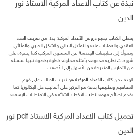
نبذة عن كتاب الاعداد المركبة الاستاذ نور
س
ت
ك
ر
ر
ب
ر
ـ
س
ي
الدين
و
د
ت
د
ك
ا
ا
ن
ل
إ
يغطي الكتاب جميع دروس الأعداد المركبة بدءًا من تعريف العدد
ل
العقدي والعمليات عليه والتمثيل البياني والشكل الجبري والمثلثي
ك
وصولًا إلى تطبيقات الهندسة في المستوى المركب كما يحتوي على
ت
شروحات نظرية مدعومة بأمثلة محلولة خطوة بخطوة تليها سلسلة
ر
من التمارين المتدرجة من الأسهل إلى الأصعب.
و
ن
الهدف من
كتاب الاعداد المركبة
هو تدريب الطالب على فهم
ي
المفاهيم وتطبيقها بدقة مع التركيز على أساليب حل البكالوريا كما
يقدم نصائح مهمة لتجنب الأخطاء الشائعة في الامتحانات الرسمية.
تحميل كتاب الاعداد المركبة الاستاذ pdf نور
الدين