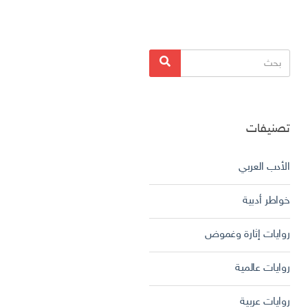
البحث
بحث
عن:
تصنيفات
الأدب العربي
خواطر أدبية
روايات إثارة وغموض
روايات عالمية
روايات عربية