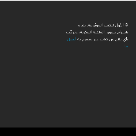
© الأول للكتب الموثوقة. نلتزم
باحترام حقوق الملكية الفكرية، ونرحّب
بأي بلاغ عن كتاب غير مصرح به
اتصل
بنا