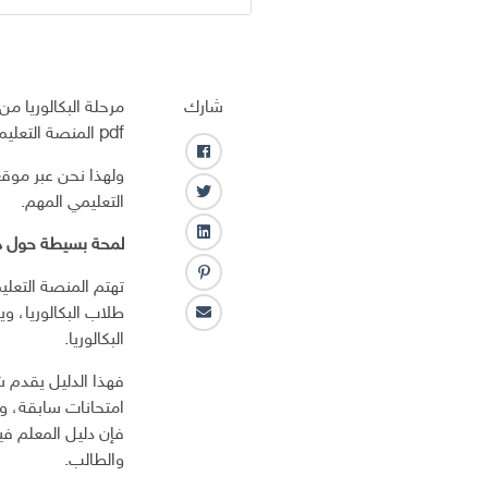
شارك
مرحلة البكالوريا من
pdf المنصة التعليمية السورية، وهو خير مرشد في تهيئة الطالب لامتحان الفيزياء.
ف
ولهذا نحن عبر موقع
ا
ت
التعليمي المهم.
ي
و
س
ل
لمحة بسيطة حول دلي
ي
ب
ي
ت
و
ب
تهتم المنصة التعلي
ن
ر
ك
ن
ك
طلاب البكالوريا، و
ا
ت
ـ
البكالوريا.
ل
ر
د
ب
س
ا
فهذا الدليل يقدم 
ر
ت
ن
امتحانات سابقة، وه
ي
فإن دليل المعلم في
د
ا
والطالب.
ل