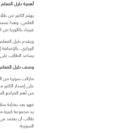
أهمية دليل المعلم ف
إ
ل
يهتم الكثير من طلا
ك
العلمي، وهذا بسبب 
ت
ر
فيزياء بكالوريا من 
و
ويقدم دليل المعلم ف
ن
ي
الوزاري، بالإضافة 
يساعد الطالب على ا
وصف دليل المعلم في
مازالت سوريا من ال
على إصدار الكثير من
من أهم المراجع التع
فهو يعد بمثابة سلا
يد مجموعة كبيرة من
طالب أن يعتمد في در
السورية.