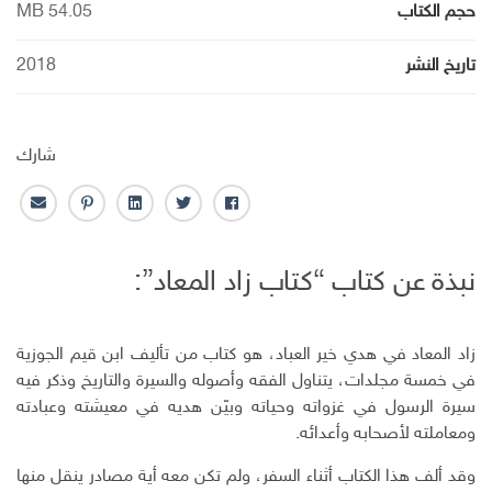
حجم الكتاب
54.05 MB
تاريخ النشر
2018
شارك
ف
ت
ل
ب
ا
ا
و
ي
ن
ل
ي
ي
ن
ت
ب
نبذة عن كتاب “كتاب زاد المعاد”:
س
ت
ك
ر
ر
ب
ر
ـ
س
ي
و
د
ت
د
ك
ا
ا
زاد المعاد في هدي خير العباد، هو كتاب من تأليف ابن قيم الجوزية
ن
ل
في خمسة مجلدات، يتناول الفقه وأصوله والسيرة والتاريخ وذكر فيه
إ
سيرة الرسول في غزواته وحياته وبيّن هديه في معيشته وعبادته
ل
ومعاملته لأصحابه وأعدائه.
ك
ت
وقد ألف هذا الكتاب أثناء السفر، ولم تكن معه أية مصادر ينقل منها
ر