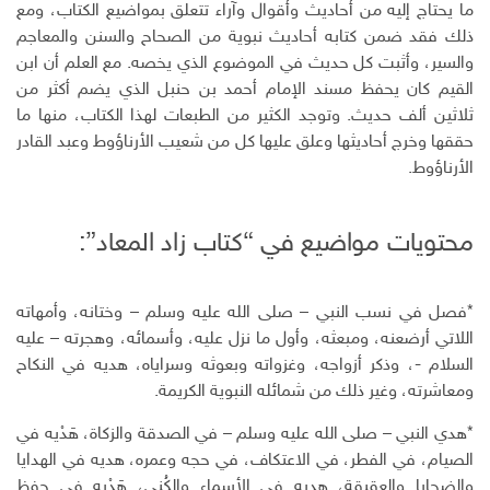
ما يحتاج إليه من أحاديث وأقوال وآراء تتعلق بمواضيع الكتاب، ومع
و
ذلك فقد ضمن كتابه أحاديث نبوية من الصحاح والسنن والمعاجم
ن
والسير، وأثبت كل حديث في الموضوع الذي يخصه. مع العلم أن ابن
ي
القيم كان يحفظ مسند الإمام أحمد بن حنبل الذي يضم أكثر من
ثلاثين ألف حديث. وتوجد الكثير من الطبعات لهذا الكتاب، منها ما
حققها وخرج أحاديثها وعلق عليها كل من شعيب الأرناؤوط وعبد القادر
الأرناؤوط.
محتويات مواضيع في “كتاب زاد المعاد”:
*فصل في نسب النبي – صلى الله عليه وسلم – وختانه، وأمهاته
اللاتي أرضعنه، ومبعثه، وأول ما نزل عليه، وأسمائه، وهجرته – عليه
السلام -، وذكر أزواجه، وغزواته وبعوثه وسراياه، هديه في النكاح
ومعاشرته، وغير ذلك من شمائله النبوية الكريمة.
*هدي النبي – صلى الله عليه وسلم – في الصدقة والزكاة، هَدْيه في
الصيام، في الفطر، في الاعتكاف، في حجه وعمره، هديه في الهدايا
والضحايا والعقيقة، هديه في الأسماء والكُنى، هَدْيه في حفظ