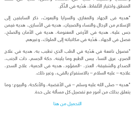
المنطق واختيار الألفاظ، هَدْيه في الذِّكْر.
*هديه فى الجهاد والمغازي والسرايا والبعوث، ذكر السابقين إلى
الإسلام من الرجال والنساء والصبيان، هديه في الأسارى، هديه فيمن
جس عليه، هديه في الأرض المغنومة، هديه في الأمان والصلحِ،
فصل في الجهاد، هَدْيه في مكاتباته إلى الملوك، وغيرهم.
*فصول نافعة في هَدْيه في الطب الذي تطبب به، هديه في علاج
الصرع، عرق النسا، يبس الطبع وما يلينه، حكة الجسم، ذات الجنب،
الصداع والشقيقة، العذر، -المفؤود، هديه في الحمية، علاج السحر،
علاجه – عليه السلام – بالاستفراغ بالقيء، وغير ذلك.
*هديه – صلى الله عليه وسلم – في الأقضية، والأنكحة، والبيوع؛ وما
يتعلق بذلك من أمور مع تفصيل كل مسألة على حدة.
التحميل من هنا