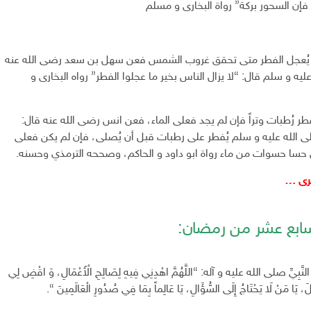
إن السحور بركة” رواة البخارى و مسلم
يُعجل الفطر متى تحقق غروب الشمس فعن سهل بن سعد رضى الله عنه
ليه و سلم قال: “لا يزال الناس بخير ما عجلوا الفطر” رواه البخارى و
طر رُطبات وتراً فإن لم يجد فعلى الماء، فعن انس رضى الله عنه قال:
ى الله عليه و سلم يُفطر على رطبات قبل أن يُصلى، فإن لم يكن فعلى
 حسا حسوات من ماء رواة ابو داود و الحاكم، وصححه الترمذي وحسنه.
خرى …
لسابع عشر من رمضان:
َّبِيِّ صلى الله عليه و آله: “اللَّهُمَّ اهْدِنِي فِيهِ لِصَالِحِ الْأَعْمَالِ، وَ اقْضِ لِي
الَ، يَا مَنْ لَا يَحْتَاجُ إِلَى السُّؤَالِ، يَا عَالِماً بِمَا فِي صُدُورِ الْعَالَمِينَ “.