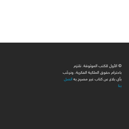
© الأول للكتب الموثوقة. نلتزم
باحترام حقوق الملكية الفكرية، ونرحّب
بأي بلاغ عن كتاب غير مصرح به
اتصل
بنا