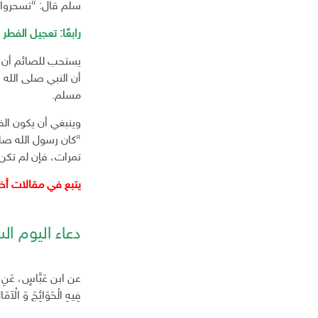
سلم قال: “تسحروا ف
ك
ت
رابعًا: تعجيل الفطر
ر
و
يستحب للصائم أن 
ن
أن النبي صلى الله ع
ي
مسلم.
وينبغي أن يكون الف
“كان رسول الله صل
تمرات، فإن لم تكن
يتبع في مقالات أ
دعاء اليوم ا
عن ابن عَبَّاسٍ، عَنِ الن
فِيهِ الْحَوَائِجَ وَ الْآمَ