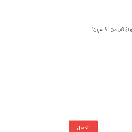
 وَ لَوْ كَانَ مِنَ الْخَاسِرِينَ”.
تحميل