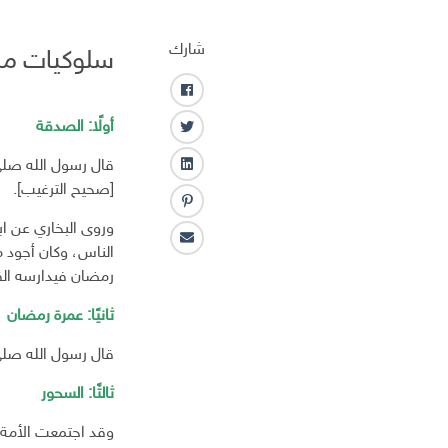
شارك
سلوكيات مس
ف
ا
أولًا: الصدقة
ت
ي
و
س
قال رسول الله صلى
ل
ي
ب
[صحيح الترغيب].
ي
ت
و
ب
ن
ر
ك
وروى البخاري عن ا
ن
ك
ا
ت
الناس، وكان أجود م
ـ
ل
ر
رمضان فيدارسه القر
د
ب
س
ا
ر
ت
ثانيًا: عمرة رمضان
ن
ي
د
قال رسول الله صلى
ا
ثالثًا: السحور
ل
إ
وقد اجتمعت الأمة 
ل