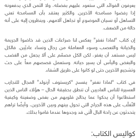
ن
ل
يعرفون الفوائد التي ستعود عليهم بفضله، ولا الثمن الذي يدفعونه
إ
إذا رفضوا مسامحة الآخرين. والكثير يعتقد بأن المسامحة تعني
ل
التساهل أو نسيان الموضوع أو تجاهل آلامهم، وينظرون إليه على أنه
ك
حالة من الضعف.
ت
ر
إن كتاب “لماذا نغفر” يعكس لنا صراعات الذين قد خاضوا الجريمة
و
والخيانة والتعصب وسوء المعاملة من رجال ونساء عاديّين. فالكل
ن
ليس مستعد أن يغفر، لكن الكل مصمّم على ألا يجعل من الغضب
ي
والبغض واليأس أن يسير حياته. وستعمل قصصهم معاً على حث
وتشجيع الآخرين حتى لو كانوا على طريق الشفاء.
في كتاب “لماذا نغفر” يفسح “كريستوف آرنولد” المجال للتجارب
العسيرة للناس العاديين أن تنطق بحقيقة الحال – هؤلاء الناس الذين
استطاعوا أن يحكوا عما يخالج قلوبهم من بغض وضغينة وكيفية
التّغلّب على هذه الجراح التي تحول بينهم وبين الآخرين، وأيضًا تراهم
يتحدثون عن راحة البال الّتي قد وجدوها عندما قاموا بذلك.
كواليس الكتاب: