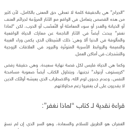
“الجراح” هي بالحقيقة كلمة لا تعطي حق المعنى بالكامل، لأن كثير
من هذه القصص يتعامل في الواقع مع الآثار المروّعة لجرائم العنف
أو الخيانة والغدر أو سوء المعاملة أو التّعصّب أو الحرب، لكن “لماذا
نغفر” يبحث أيضاً في الآثار الناجمة عن معارك الحياة الواقعية
والمألوفة في الدنيا ألا وهي: ذلك الشيطان الذي يكمن وراء الغيبة
والنميمة والروابط الأسرية المتوتّرة والبرود في العلاقات الزوجية
والتشنجات في أماكن العمل.
وكما هي الحياة فليس لكل قصة نهاية سعيدة، وهي حقيقة رفض
“كريستوف آرنولد” تجنبها، ويتناول الكتاب أيضاً صعوبة مسامحة
النفس، وعدم جدوى لوم الله، والاضطراب الذي يعيشه أولئك الذين
لا يقدرون على أن يغفروا رغم محاولاتهم.
قراءة نقدية لـ كتاب “لماذا نغفر”:
الغفران هو الطريق للسلام والسعادة، وهو السر الذي إن لم نسعَ