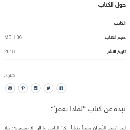
حول الكتاب
الكاتب
حجم الكتاب
1.36 MB
تاريخ النشر
2018
شارك
ف
ت
ل
ب
ا
ا
و
ي
ن
ل
ي
ي
ن
ت
ب
نبذة عن كتاب “لماذا نغفر”:
س
ت
ك
ر
ر
ب
ر
ـ
س
ي
و
د
ت
د
ك
ا
ا
لقد أصبح الغُفران تعبيراً طناناً، لكنّ الناس مازالوا لا يفهمونه؛ فلا