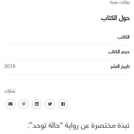
روايات عربية
حول الكتاب
الكاتب
حجم الكتاب
تاريخ النشر
2018
شارك
ف
ت
ل
ب
ا
ا
و
ي
ن
ل
ي
ي
ن
ت
ب
نبذة مختصرة عن رواية “حالة توحد”:
س
ت
ك
ر
ر
ب
ر
ـ
س
ي