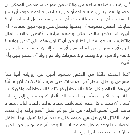
*ان رغبت باضاعة ساعة من وقتك من عمرك ساعة من الممكن أن
تقضيها بعمل شيء فيه فائدة أو حتى بلا ادنى فائدة مرجوة، أن تسير
بلا هدف، أن تراقب نملة مثلا، أن تتأمل قط يحاول اقتحام حاوية
نفايات، أقصى طموحه أن يدخلها ليحصل على وجبة تليق بمقامه، أي
شيء قد يخطر ببالك يمكن وصفه مرادف لأقصى حالات الملل
والتطرف به، هو افضل اختيار من أن تتناول هذه التي تدعى رواية لا
تليق بأي مستوى من القراء، هي أي شيء إلا أن تحسب بعمل فني،
لا لغة ولا سردا ولا وصفا ولا مفردات ولا حوار ولا أي عنصر يليق بأي
شيء.
*كما اعتدت دائمًا من الدكتور محمود أمين في رواياته أنها تبدأ
بغموض و تظل تنتظر آخر الصفحات حتي تعرف أنك كنت أكبر فاشلًا
في هذا العالم و كل اعتقاداتك خلال قراءتك كانت خاطئة، ولكن كانت
حالة توحد أكثر غموضًا وظلت هناك ألغاز كثيرة تحتاج إلي إجابات
أتمني أن تنتهي، كل هذه التساؤلات بمجرد قراءتي للجزء الثاني منها و
خاصة أنني أعشق البراعة في حل جرائم القتل أشعر براحة بال عندما
أعرف القاتل لكن هل هي جريمة قتل عادية أم لها تعلق بهذا الطفل
المصاب بالتوحد و هل هو مصاب بالتوحد أم ممسوس من الجن،
تساؤلات عديدة تحتاج إلي إجابات.