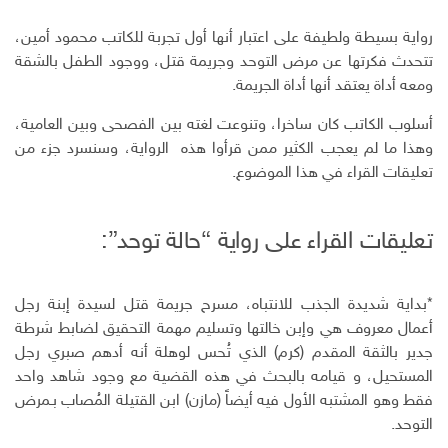
و
د
ت
د
ك
ا
ا
رواية بسيطة ولطيفة على اعتبار أنها أول تجربة للكاتب محمود أمين،
ن
ل
تتحدث فكرتها عن مرض التوحد وجريمة قتل، ووجود الطفل بالشقة
إ
ومعه أداة يعتقد أنها أداة الجريمة.
ل
ك
أسلوب الكاتب كان ساخرا، وتنوعت لغته بين الفصحى وبين العامية،
ت
وهذا ما لم يعجب الكثير ممن قرأوا هذه الرواية، وسنسرد جزء من
ر
تعليقات القراء في هذا الموضوع.
و
ن
ي
تعليقات القراء على رواية “حالة توحد”:
*بداية شديدة الجذب للانتباه، مسرح جريمة قتل لسيدة إبنة رجل
أعمال معروف هي وإبن خالتها وتسليم مهمة التحقيق لضابط شرطة
جدير بالثقة المقدم (كرم) الذي تُحس لوهلة أنه أدهم صبري رجل
المستحيل، و قيامه بالبحث في هذه القضية مع وجود شاهد واحد
فقط وهو المشتبه الأول فيه أيضاً (مازن) ابن القتيلة المُصاب بـمرض
التوحد.