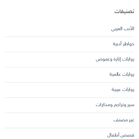
تصنيفات
الأدب العربي
خواطر أدبية
روايات إثارة وغموض
روايات عالمية
روايات عربية
سير وتراجم ومذكرات
غير مصنف
قصص أطفال