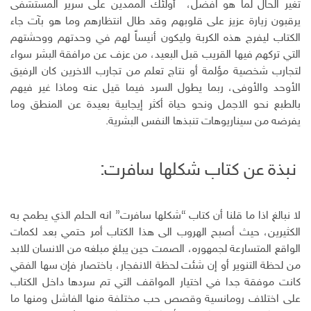
تغير الحال لما هو افضل، أولئك الممدين على سرير المستشفى
يرقبون زيارة عزيز على قلوبهم وقد طال انتظارهم وما هو بآت جاء
الكتاب ليفرج هذه الكربة وليكون أنيساً لهم في وحدتهم ووحشتهم
التي تركهم فيها القريب قبل البعيد، من عزف عن مرافقة البشر سواء
لتجارب شخصية مؤلمة أو نتاج تعلم من تجارب الاخرين كان الرفيق
الأوحد والأوفى، ربما يطول السرد فيما قيل عنه وماذا غير فيهم
بالطبع نحو الاجمل ونحو حياة أكثر إيجابية بعيدة عن المنطق وما
يفرضه من سيناريوهات تنبذها النفس البشرية.
نبذة عن كتاب شكلها سافرت:
لا نبالغ اذا ما قلنا أن كتاب “شكلها سافرت” انه الحلم الذي يطمح به
الكثيرين، حيث أصبح الهروب الى هذا الكتاب أمر حتمي بعد لكمات
الواقع المتسارعة لجمهوره، الصمت حين يبلغ مبلغه من الانسان للابد
من لحظة التنوير أو إن شئت لحظة الانفجار، باختصار فإن سها الفقي
كانت موفقة جدا في اختيار المواقف التي تم سردها داخل الكتاب
على اختلاف رومانسية وقصص حب مختلفة منها الفاشل ومنها ما