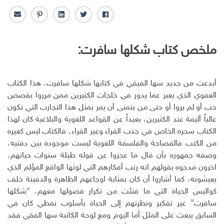
ف
ت
ل
ب
ا
ا
و
ي
ن
ل
ي
ي
ن
ت
ب
ملخص كتاب شكلها سافرت
:
س
ت
ك
ر
ر
ب
ر
ـ
س
ي
و
د
ت
د
ك
ا
ا
أبدعت من جديد سها الفيقي في كتابها شكلها سافرت، هذا الكتاب
ن
ل
العفوي الذي يعبر عما يدور في خلجات الكثيرين ممن مرروا بقصص
إ
حب أو لم يروا أو حتى من يتمنى أن يمر بمثل هذا التجارب التي تكون
ل
غالباً أليمة عند الكثيرين، بعيداً عن القواعد اللغوية والبلاغية كان لهذا
ك
الكتاب سحره الخاص في جذب القراء وغير القراء، فالكتاب ليس كغيره
ت
من الكتب فالفصاحة والفلسفة اللغوية ليست موجودة بين دفتيه،
ر
وصفه جمهوره بأن قال ما عجزوا عن قوله طيلة سنوات حياتهم،
و
ن
اخرون مدحوه بقولهم انه رتب أفكارهم التي لوثها الواقع المؤلم الذي
ي
يعيشونه، كما أشاروا أن كان بمثابة اوجاعهم الظاهرة والدفينة خلف
كواليس الحياة التي ما فتئت من تكرار فصولها معهم، “شكلها
سافرت” غير تفكير ونظرتهم إلى الحياة بأسلوب نمطي كان في
السابق يبعث على الملل أما اليوم ومع لوحة الكاتبة سها الفقي فقد