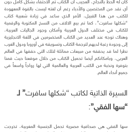
كان له الحظ بالنجاح، العجيب أن الكتاب تم الاحتفاء بشكل كامل دون
أي نقد من المختصين والأدباء رغم أن لغته ليست بالقوة المعهودة
للكتب من هذا القبيل، الأمر الذي ساعد في زيادة شعبية كتاب
“شكلها سافرت”، كما تم بيع الالاف من النسخ المكتوبة والرقمية
للكتاب في مختلف الدول العربية وأمكان وجود الجاليات العربية،
وهناك توجه عند العديد من الكتاب المخضرمين في اللغة الانجليزية
إلى وجودة رغبة لديهم لترجمة الكتاب وتسويقه في أوروبا ودول الغرب
نظرا لما قد يحققه من مبيعات مماثلة لتلك التي حققها في العالم
العربي، وبامكانكم أيضا تحميل الكتاب من خلال موقعنا حيث قمنا
بتوفرة ونخبة من الكتب العربية والعالمية التي لها رواجاً واسعاً في
جميع أنحاء العالم.
السيرة الذاتية لكاتب “شكلها سافرت
” لـ
“سها الفقي”
:
سها الفقي هي صحافية مصرية تحمل الجنسية المغربية، تخرجت