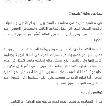
ف
ت
ل
ب
ا
ا
و
ي
ن
ل
ي
ي
ن
ت
ب
نبذة عن رواية “طينجو”:
س
ت
ك
ر
ر
ب
ر
ـ
س
ي
هي مغامرة جديدة من مغامرات المزج بين الإبداع الأدبي والتقنيات
و
د
ت
د
الرقمية الحديثة تلك التي دخل غمارها الكاتب والصحافي المغربي عبد
ك
ا
ا
الواحد استيتو، وهي أول رواية في العالم تُنشر عبر تطبيق للهواتف
ن
ل
الذكية.
إ
ل
بالنسبة للكاتب الذي دأب على تحويل روايته التفاعلية إلى نسخ ورقية
ك
عقب نشر آخر فصولها، فإن إشراك القراء في كتابة الرواية يجعلهم
ت
أقرب إليها وإلى كاتبها، الذي يعيش حالة إبداعية خاصة تتمثل في عدم
ر
و
معرفته بـ أطوارها كاملة إلا بتعاقب الفصول، وهو الأمر الذي يتكرر مع
ن
“طينجو”، “فأنا لا أعرف بماذا ستنتهي، كل ما لدي حاليا هو الفكرة
ي
العامة، أما تطور الأحداث فيغيب عني، لكنه سيتحول إلى فصول عند
التفاعل مع القراء”، يقول استيتو.
كواليس الرواية:
غير أن المغامرة لم تشمل هذه المرة طريقة نشر الرواية، فـ الكاتب