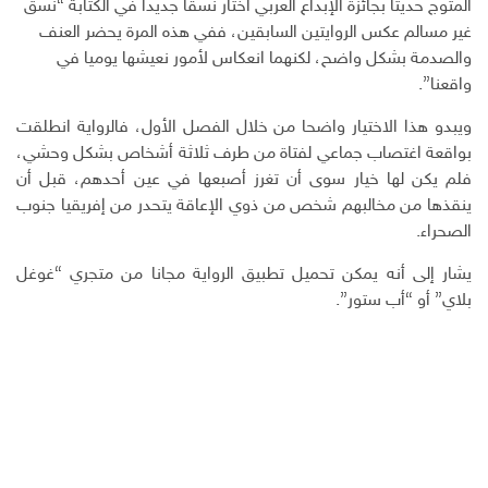
المتوج حديثا بجائزة الإبداع العربي اختار نسقا جديدا في الكتابة “نسق
غير مسالم عكس الروايتين السابقين، ففي هذه المرة يحضر العنف
والصدمة بشكل واضح، لكنهما انعكاس لأمور نعيشها يوميا في
واقعنا”.
ويبدو هذا الاختيار واضحا من خلال الفصل الأول، فالرواية انطلقت
بواقعة اغتصاب جماعي لفتاة من طرف ثلاثة أشخاص بشكل وحشي،
فلم يكن لها خيار سوى أن تغرز أصبعها في عين أحدهم، قبل أن
ينقذها من مخالبهم شخص من ذوي الإعاقة يتحدر من إفريقيا جنوب
الصحراء.
يشار إلى أنه يمكن تحميل تطبيق الرواية مجانا من متجري “غوغل
بلاي” أو “أب ستور”.