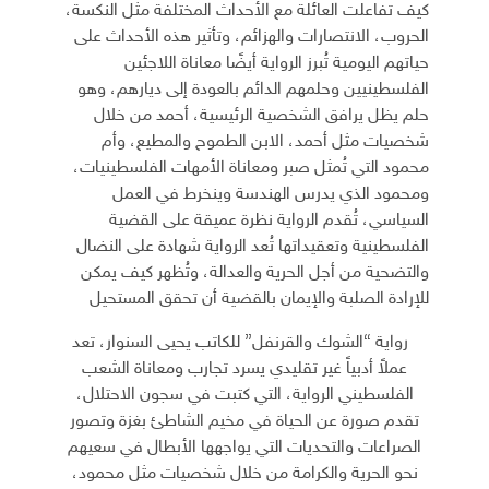
كيف تفاعلت العائلة مع الأحداث المختلفة مثل النكسة،
الحروب، الانتصارات والهزائم، وتأثير هذه الأحداث على
حياتهم اليومية تُبرز الرواية أيضًا معاناة اللاجئين
الفلسطينيين وحلمهم الدائم بالعودة إلى ديارهم، وهو
حلم يظل يرافق الشخصية الرئيسية، أحمد من خلال
شخصيات مثل أحمد، الابن الطموح والمطيع، وأم
محمود التي
تُمثل صبر ومعاناة الأمهات الفلسطينيات،
ومحمود الذي يدرس الهندسة وينخرط في العمل
السياسي، تُقدم الرواية نظرة عميقة على القضية
الفلسطينية وتعقيداتها تُعد الرواية شهادة على النضال
والتضحية من أجل الحرية والعدالة، وتُظهر كيف يمكن
للإرادة الصلبة والإيمان بالقضية أن تحقق المستحيل
رواية “الشوك والقرنفل” للكاتب يحيى السنوار، تعد
عملاً أدبياً غير تقليدي يسرد تجارب ومعاناة الشعب
الفلسطيني الرواية، التي كتبت في سجون الاحتلال،
تقدم صورة عن الحياة في مخيم الشاطئ بغزة وتصور
الصراعات والتحديات التي يواجهها الأبطال في سعيهم
نحو الحرية والكرامة من خلال شخصيات مثل محمود،