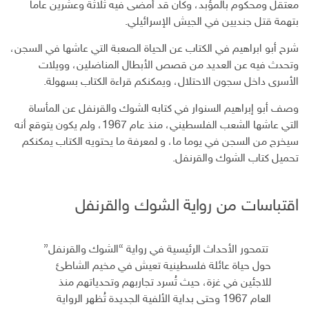
معتقل ومحكوم بالمؤبد، وكان قد أمضى فيه ثلاثة وعشرين عاما
بتهمة قتل جنديين في الجيش الإسرائيلي.
شرح أبو ابراهيم في الكتاب عن الحياة الصعبة التي عاشها في السجن،
وتحدث فيه عن العديد من قصص الأبطال المناضلين، وويلات
الأسرى داخل سجون الاحتلال، ويمكنكم قراءة الكتاب بسهولة.
وصف أبو إبراهيم السنوار في كتابه الشوك والقرنفل عن المأساة
التي عاشها الشعب الفلسطيني، منذ عام 1967، ولم يكون يتوقع أنه
سيخرج من السجن في يوما ما، و لمعرفة ما يحتويه الكتاب يمكنكم
تحميل كتاب الشوك والقرنفل.
اقتباسات من رواية الشوك والقرنفل
تتمحور الأحداث الرئيسية في رواية “الشوك والقرنفل”
حول حياة عائلة فلسطينية تعيش في مخيم الشاطئ
للاجئين في غزة، حيث تُسرد تجاربهم وتحدياتهم منذ
العام 1967 وحتى بداية الألفية الجديدة تُظهر الرواية