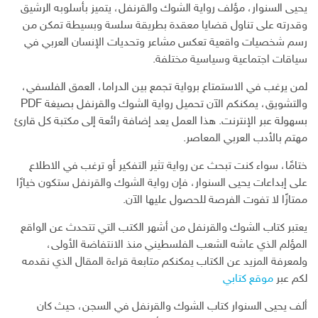
يحيى السنوار، مؤلف رواية الشوك والقرنفل، يتميز بأسلوبه الرشيق
وقدرته على تناول قضايا معقدة بطريقة سلسة وبسيطة تمكن من
رسم شخصيات واقعية تعكس مشاعر وتحديات الإنسان العربي في
سياقات اجتماعية وسياسية مختلفة.
لمن يرغب في الاستمتاع برواية تجمع بين الدراما، العمق الفلسفي،
والتشويق، يمكنكم الآن تحميل رواية الشوك والقرنفل بصيغة PDF
بسهولة عبر الإنترنت. هذا العمل يعد إضافة رائعة إلى مكتبة كل قارئ
مهتم بالأدب العربي المعاصر.
ختامًا، سواء كنت تبحث عن رواية تثير التفكير أو ترغب في الاطلاع
على إبداعات يحيى السنوار، فإن رواية الشوك والقرنفل ستكون خيارًا
ممتازًا لا تفوت الفرصة للحصول عليها الآن.
يعتبر كتاب الشوك والقرنفل من أشهر الكتب التي تتحدث عن الواقع
المؤلم الذي عاشه الشعب الفلسطيني منذ الانتفاضة الأولى،
ولمعرفة المزيد عن الكتاب يمكنكم متابعة قراءة المقال الذي نقدمه
لكم عبر
موقع كتابي
ألف يحيى السنوار كتاب الشوك والقرنفل في السجن، حيث كان