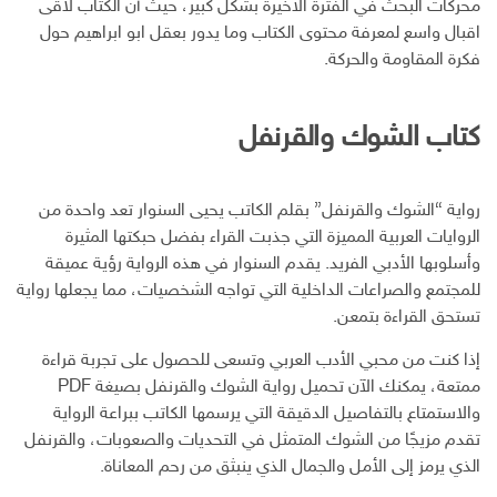
محركات البحث في الفترة الأخيرة بشكل كبير، حيث أن الكتاب لاقى
ب
ر
ـ
س
ي
اقبال واسع لمعرفة محتوى الكتاب وما يدور بعقل ابو ابراهيم حول
و
د
ت
د
فكرة المقاومة والحركة.
ك
ا
ا
ن
ل
إ
كتاب الشوك والقرنفل
ل
ك
ت
ر
رواية “الشوك والقرنفل” بقلم الكاتب يحيى السنوار تعد واحدة من
و
الروايات العربية المميزة التي جذبت القراء بفضل حبكتها المثيرة
ن
وأسلوبها الأدبي الفريد. يقدم السنوار في هذه الرواية رؤية عميقة
ي
للمجتمع والصراعات الداخلية التي تواجه الشخصيات، مما يجعلها رواية
تستحق القراءة بتمعن.
إذا كنت من محبي الأدب العربي وتسعى للحصول على تجربة قراءة
ممتعة، يمكنك الآن تحميل رواية الشوك والقرنفل بصيغة PDF
والاستمتاع بالتفاصيل الدقيقة التي يرسمها الكاتب ببراعة الرواية
تقدم مزيجًا من الشوك المتمثل في التحديات والصعوبات، والقرنفل
الذي يرمز إلى الأمل والجمال الذي ينبثق من رحم المعاناة.