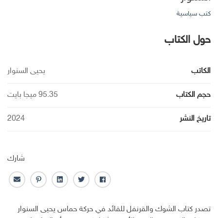
كتب سياسية
حول الكتاب
الكاتب
يحيى السنوار
حجم الكتاب
95.35 ميجا بايت
تاريخ النشر
2024
شارك
ف
ت
ل
ب
ا
ا
و
ي
ن
ل
ي
ي
ن
ت
ب
تصدر كتاب الشوك والقرنفل للقائد في حركة حماس يحيى السنوار
س
ت
ك
ر
ر