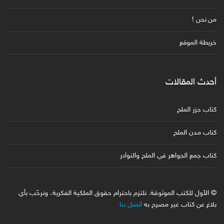
من نحن !
خريطة الموقع
أحدث المقالات
كتاب جزر الملح
كتاب مدن الملح
كتاب جمع الجواهر في الملح والنوادر
© الأول للكتب الموثوقة. نلتزم باحترام حقوق الملكية الفكرية، ونرحّب بأي
بلاغ عن كتاب غير مصرح به
اتصل بنا