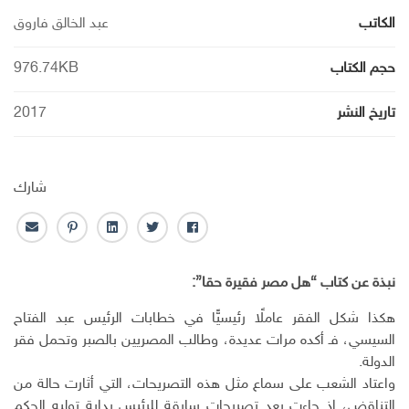
الكاتب
عبد الخالق فاروق
حجم الكتاب
976.74KB
تاريخ النشر
2017
شارك
ف
ت
ل
ب
ا
ا
و
ي
ن
ل
ي
ي
ن
ت
ب
نبذة عن كتاب “هل مصر فقيرة حقا”:
س
ت
ك
ر
ر
ب
ر
ـ
س
ي
هكذا شكل الفقر عاملًا رئيسيًّا في خطابات الرئيس عبد الفتاح
و
د
ت
د
السيسي، فـ أكده مرات عديدة، وطالب المصريين بالصبر وتحمل فقر
ك
ا
ا
الدولة.
ن
ل
واعتاد الشعب على سماع مثل هذه التصريحات، التي أثارت حالة من
إ
التناقض، إذ جاءت بعد تصريحات سابقة للرئيس بداية توليه الحكم
ل