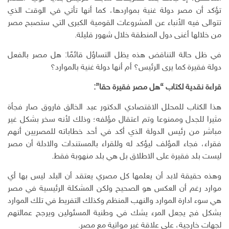
ك
تؤكد أن مصر دولة غنية بمواردها، كما أنها تأتي في الوقت الذي
ت
تتوالى فيه الأنباء عن المشروعات القومية الكبرى التي ستصبح مصر
ر
من خلالها أغنى دول المنطقة خلال شهور قليلة.
و
ن
في ظل حالة التناقض هذه يظل التساؤل قائمًا: هل مصر بالفعل
ي
دولة فقيرة كما يرى الرئيس؟ أم أنها دولة غنية بالموارد؟
قراءة نقدية لكتاب “هل مصر فقيرة حقا”:
هذا الكتاب للمحلل الاقتصادي الدكتور عبد الخالق فاروق صار فجأة
مثيرا للجدل وممنوعا وتم اعتقال مؤلفه؛ وذلك لأنه سخر بشكل غير
مباشر من رئيس الدولة الذي أكد في أحد خطاباته للمصريين أنهم
فقراء، فجاء المؤلف ليؤكد له وللقراء بالمستندات والادلة أن مصر
ليست بلد فقيرة على الاطلاق بل هي بلد منهوبة فقط.
وهذه حقيقة لابد أن يعلمها كل مصري يعتقد أن البلد ليس بها أي
موارد رغم أن العكس هو الصحيح ولكن المشكلة الرئيسية في مصر
هي سوء ادارة الموارد والنهب المنظم وكذلك التفريط في تلك الموارد
بشكل فج يجعل المرء يشك في وطنية المسئولين ويرجح عمالتهم
لجهات خارجية، على علاقة غير مواتية مع مصر.