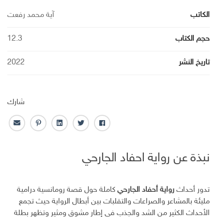
الكاتب
آية محمد رفعت
حجم الكتاب
12.3
تاريخ النشر
2022
شارك
ف
ت
ل
ب
ا
ا
و
ي
ن
ل
ي
ي
ن
ت
ب
نبذة عن رواية احفاد الجارحي
س
ت
ك
ر
ر
ب
ر
ـ
س
ي
و
د
ت
د
ك
ا
ا
تدور أحداث
رواية أحفاد الجارحي
كاملة حول قصة رومانسية درامية
ن
ل
مليئة بالمشاعر والصراعات والتقلبات بين أبطال الرواية حيث تجمع
إ
الأحداث الكثير من الشد والجذب في إطار مشوق ومثير وتظهر بطلة