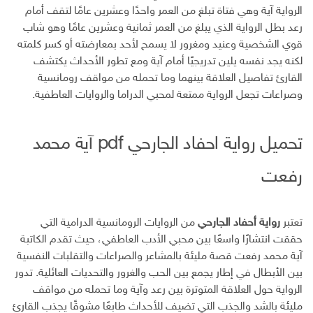
ل
الرواية آية وهي فتاة تبلغ من العمر واحدًا وعشرين عامًا لتقف أمام
ك
رعد بطل الرواية الذي يبلغ من العمر ثمانية وعشرين عامًا وهو شاب
ت
قوي الشخصية وعنيد ومغرور لا يسمح لأحد بمعارضته أو كسر كلمته
ر
لكنه يجد نفسه يلين تدريجيًا أمام آية ومع تطور الأحداث يكتشف
و
ن
القارئ تفاصيل العلاقة بينهما وما تحمله من مواقف رومانسية
ي
وصراعات تجعل الرواية ممتعة لمحبي الدراما والروايات العاطفية.
تحميل رواية احفاد الجارحي pdf آية محمد
رفعت
تعتبر
رواية أحفاد الجارحي
من الروايات الرومانسية الدرامية التي
حققت انتشارًا واسعًا بين محبي الأدب العاطفي، حيث تقدم الكاتبة
آية محمد رفعت قصة مليئة بالمشاعر والصراعات والتقلبات النفسية
بين الأبطال في إطار يجمع بين الحب والغرور والتحديات العائلية. تدور
الرواية حول العلاقة المتوترة بين رعد وآية وما تحمله من مواقف
مليئة بالشد والجذب التي تضيف للأحداث طابعًا مشوقًا يجذب القارئ