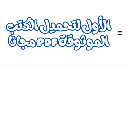
ا
ل
ق
ا
ئ
م
ة