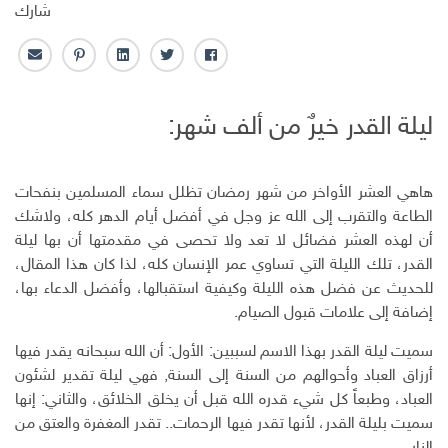
شارك
ف
ت
ل
ب
ا
ا
و
ي
ن
ل
ي
ي
ن
ت
ب
ليلة القدر خيرٌ من ألف شهر:
س
ت
ك
ر
ر
ب
ر
ـ
س
ي
و
د
ت
د
ك
ا
ا
هاهي العشر الأواخر من شهر رمضان تظلل سماء المسلمين بنفحات
ن
ل
الطاعة والتقرب إلى الله عز وجل في أفضل أيام الدهر كله، ولاشك
إ
أن لهذه العشر فضائل لا تعد ولا تحصى في مقدمتها أن بها ليلة
ل
القدر، تلك الليلة التي تساوي عمر الإنسان كله، لذا كان هذا المقال،
ك
للحديث عن فضل هذه الليلة وكيفية استقبالها، وأفضل الدعاء بها،
ت
إضافة إلى علامات قبول الصيام.
ر
و
سميت ليلة القدر بهذا الاسم لسببين: الأول: أن الله سبحانه يقدر فيها
ن
أرزاق العباد وأحوالهم من السنة إلى السنة, فهي ليلة تقدير لشئون
ي
العباد، وطبعاً كل شيء قدره الله قبل أن يخلق الخلائق، والثاني: إنها
سميت بليلة القدر، لأنها تقدر فيها الرحمات.. تقدر المغفرة والعتق من