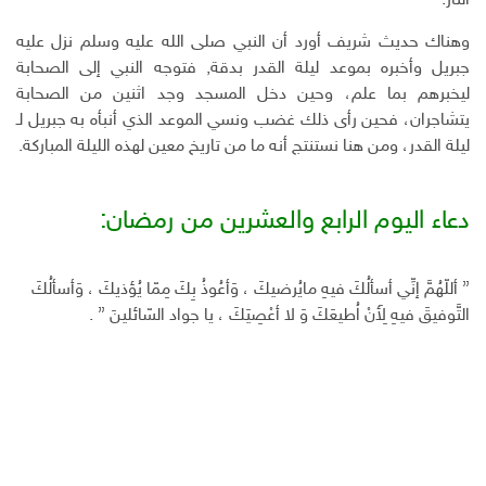
النار.
وهناك حديث شريف أورد أن النبي صلى الله عليه وسلم نزل عليه
جبريل وأخبره بموعد ليلة القدر بدقة, فتوجه النبي إلى الصحابة
ليخبرهم بما علم، وحين دخل المسجد وجد اثنين من الصحابة
يتشاجران، فحين رأى ذلك غضب ونسي الموعد الذي أنبأه به جبريل لـ
ليلة القدر، ومن هنا نستنتج أنه ما من تاريخ معين لهذه الليلة المباركة.
دعاء اليوم الرابع والعشرين من رمضان:
” أللّهُمَّ إنِّي أسألُكَ فيهِ مايُرضيكَ ، وَأعُوذُ بِكَ مِمّا يُؤذيكَ ، وَأسألُكَ
التَّوفيقَ فيهِ لِأَنْ اُطيعَكَ وَ لا أعْصِيَكَ ، يا جواد السّائلينَ ” .