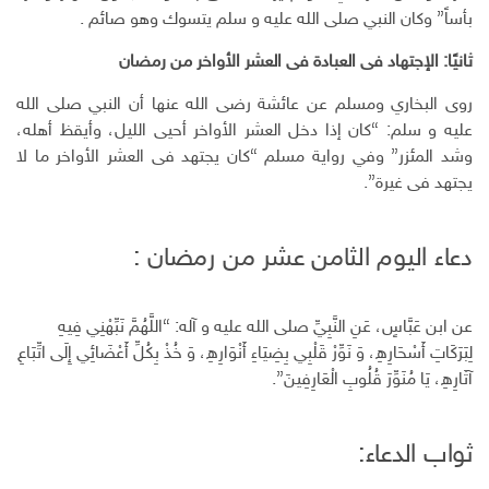
ك
بأساً” وكان النبي صلى الله عليه و سلم يتسوك وهو صائم .
ت
ر
ثانيًا: الإجتهاد فى العبادة فى العشر الأواخر من رمضان
و
روى البخاري ومسلم عن عائشة رضى الله عنها أن النبي صلى الله
ن
ي
عليه و سلم: “كان إذا دخل العشر الأواخر أحيى الليل، وأيقظ أهله،
وشد المئزر” وفي رواية مسلم “كان يجتهد فى العشر الأواخر ما لا
يجتهد فى غيرة”.
دعاء اليوم الثامن عشر من رمضان :
عن ابن عَبَّاسٍ، عَنِ النَّبِيِّ صلى الله عليه و آله: “اللَّهُمَّ نَبِّهْنِي فِيهِ
لِبَرَكَاتِ أَسْحَارِهِ، وَ نَوِّرْ قَلْبِي بِضِيَاءِ أَنْوَارِهِ، وَ خُذْ بِكُلِّ أَعْضَائِي إِلَى اتِّبَاعِ
آثَارِهِ، يَا مُنَوِّرَ قُلُوبِ الْعَارِفِينَ”.
ثواب الدعاء: