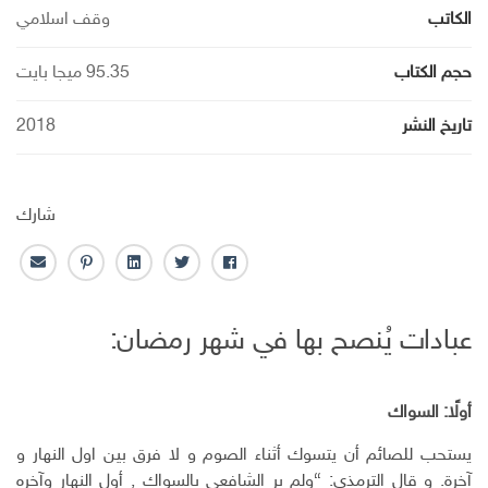
الكاتب
وقف اسلامي
حجم الكتاب
95.35 ميجا بايت
تاريخ النشر
2018
شارك
ف
ت
ل
ب
ا
ا
و
ي
ن
ل
ي
ي
ن
ت
ب
عبادات يُنصح بها في شهر رمضان:
س
ت
ك
ر
ر
ب
ر
ـ
س
ي
و
د
ت
د
ك
ا
ا
أولًا: السواك
ن
ل
يستحب للصائم أن يتسوك أثناء الصوم و لا فرق بين اول النهار و
إ
ل
آخرة. و قال الترمذي: “ولم ير الشافعى بالسواك , أول النهار وآخره