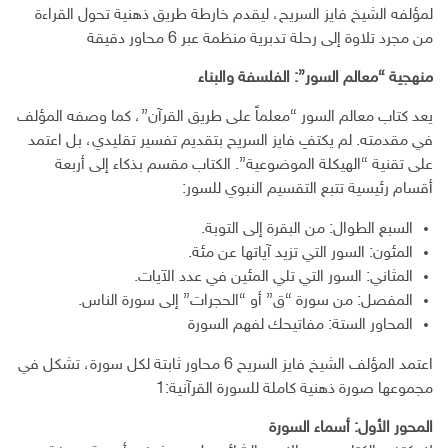
ن
ل
لمؤلفه الشيخ فايز السريح، ليقدم خارطة طريق ذهنية تحول القراءة
إ
من مجرد تلاوة إلى رحلة تدبرية منظمة عبر 6 محاور دقيقة
ل
ك
منهجية “معالم السور”: الفلسفة والبناء
ت
يعد كتاب معالم السور “معلماً على طريق القرآن”، كما وصفه المؤلف
ر
و
في مقدمته. لم يكتفِ فايز السريح بتقديم تفسير تقليدي، بل اعتمد
ن
على تقنية “الهيكلة الموضوعية”. الكتاب مقسم بذكاء إلى أربعة
ي
أقسام رئيسية تتبع التقسيم النبوي للسور:
السبع الطوال: من البقرة إلى التوبة.
المئون: السور التي تزيد آياتها عن مئة.
المثاني: السور التي تلي المئين في عدد الآيات.
المفصل: من سورة “ق” أو “الحجرات” إلى سورة الناس.
المحاور الستة: مفاتيحك لفهم السورة
اعتمد المؤلف الشيخ فايز السريح 6 محاور ثابتة لكل سورة، تشكل في
مجموعها صورة ذهنية كاملة للسورة القرآنية:1
المحور الأول: أسماء السورة