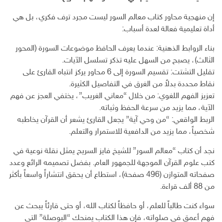
إن منهجية محاور كتاب معالم السور ليست مجرد ترف فكري، بل هي
أداة تعليمية فعالة لعدة أسباب:
بناء الروابط الذهنية: عندما يعرف الحافظ موضوعات السورة (المحور
الثالث)، يصبح من السهل عليه تذكر تسلسل الآيات.
تقليل التشتت: تقسيم السورة إلى 6 محاور يركز انتباه القارئ على
نقاط محددة بدلاً من الغرق في التفاصيل الكثيرة.
تعزيز الفهم اللغوي: من خلال “معاني الغريب”، يختفي العجز عن فهم
الآية، مما يزيد من سرعة الحفظ وثباته.
الربط الواقعي: “من وحي آية” يجعل القارئ يشعر أن القرآن يخاطبه
شخصياً، مما يزيد من الدافعية للاستمرار والتعلم.
نجد أن كتاب “معالم السور” للشيخ فايز السريح يمثل نقلة نوعية في
كتب علوم القرآن الموجهة للجمهور العام. بفضل تصميمه الرائع وعدد
صفحاته المتوازن (496 صفحة)، استطاع أن يحقق انتشاراً واسعاً بأكثر
من 88 ألف قراءة.
سواء كنت طالباً للعلم، أو حافظاً لكتاب الله، أو حتى قارئاً يبحث عن
فهم أعمق في صلواته، فإن هذا الكتاب يمنحك “البوصلة” التي