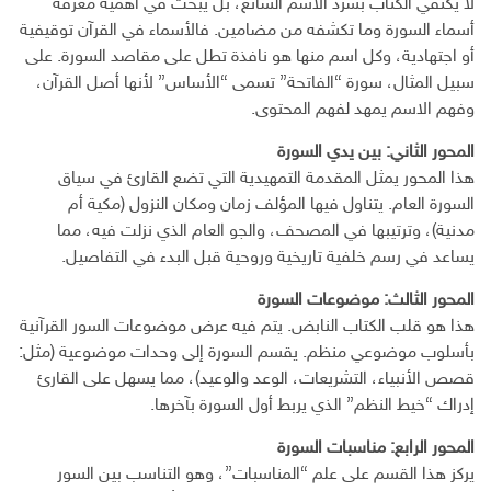
لا يكتفي الكتاب بسرد الاسم الشائع، بل يبحث في أهمية معرفة
أسماء السورة وما تكشفه من مضامين. فالأسماء في القرآن توقيفية
أو اجتهادية، وكل اسم منها هو نافذة تطل على مقاصد السورة. على
سبيل المثال، سورة “الفاتحة” تسمى “الأساس” لأنها أصل القرآن،
وفهم الاسم يمهد لفهم المحتوى.
المحور الثاني: بين يدي السورة
هذا المحور يمثل المقدمة التمهيدية التي تضع القارئ في سياق
السورة العام. يتناول فيها المؤلف زمان ومكان النزول (مكية أم
مدنية)، وترتيبها في المصحف، والجو العام الذي نزلت فيه، مما
يساعد في رسم خلفية تاريخية وروحية قبل البدء في التفاصيل.
المحور الثالث: موضوعات السورة
هذا هو قلب الكتاب النابض. يتم فيه عرض موضوعات السور القرآنية
بأسلوب موضوعي منظم. يقسم السورة إلى وحدات موضوعية (مثل:
قصص الأنبياء، التشريعات، الوعد والوعيد)، مما يسهل على القارئ
إدراك “خيط النظم” الذي يربط أول السورة بآخرها.
المحور الرابع: مناسبات السورة
يركز هذا القسم على علم “المناسبات”، وهو التناسب بين السور