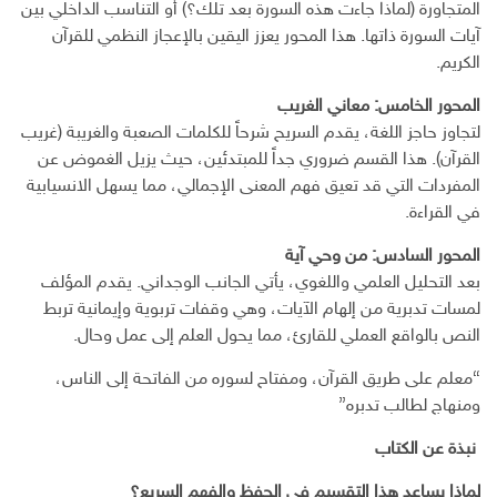
المتجاورة (لماذا جاءت هذه السورة بعد تلك؟) أو التناسب الداخلي بين
آيات السورة ذاتها. هذا المحور يعزز اليقين بالإعجاز النظمي للقرآن
الكريم.
المحور الخامس: معاني الغريب
لتجاوز حاجز اللغة، يقدم السريح شرحاً للكلمات الصعبة والغريبة (غريب
القرآن). هذا القسم ضروري جداً للمبتدئين، حيث يزيل الغموض عن
المفردات التي قد تعيق فهم المعنى الإجمالي، مما يسهل الانسيابية
في القراءة.
المحور السادس: من وحي آية
بعد التحليل العلمي واللغوي، يأتي الجانب الوجداني. يقدم المؤلف
لمسات تدبرية من إلهام الآيات، وهي وقفات تربوية وإيمانية تربط
النص بالواقع العملي للقارئ، مما يحول العلم إلى عمل وحال.
“معلم على طريق القرآن، ومفتاح لسوره من الفاتحة إلى الناس،
ومنهاج لطالب تدبره”
نبذة عن الكتاب
لماذا يساعد هذا التقسيم في الحفظ والفهم السريع؟