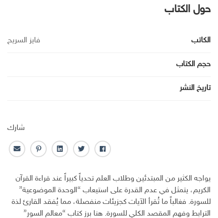
حول الكتاب
الكاتب
فايز السريح
حجم الكتاب
تاريخ النشر
شارك
ف
ت
ل
ب
ا
ا
و
ي
ن
ل
ي
ي
ن
ت
ب
يواجه الكثير من المبتدئين وطلاب العلم تحدياً كبيراً عند قراءة القرآن
س
ت
ك
ر
ر
الكريم، يتمثل في عدم القدرة على استيعاب “الوحدة الموضوعية”
ب
ر
ـ
س
ي
للسورة. فغالباً ما تُقرأ الآيات كجزيئات منفصلة، مما يُفقد القارئ لذة
و
د
ت
د
الترابط وفهم المقصد الكلي للسورة. هنا برز كتاب “معالم السور”
ك
ا
ا