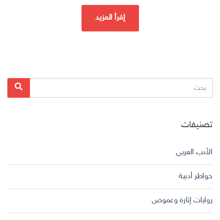
إقرأ المزيد
البحث
بحث
عن:
تصنيفات
الأدب العربي
خواطر أدبية
روايات إثارة وغموض