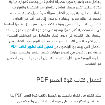
ن
ل
يتعامل معه باعتباره مجرد فضيلة أخلاقية بل يقدمه كمهارة حياتية
إ
مؤثرة يمكنها تغيير طريقة تعامل الإنسان مع الضغوط والقرارات
ل
والعلاقات اليومية ويطرح الكتاب سؤالًا مهمًا حول كيفية استعادة
ك
الهدوء في عالم سريع الإيقاع والوصول إلى قدر أكبر من التوازن
ت
النفسي والنجاح الشخصي ويؤكد الكتاب أن الصبر يمثل عنصرًا أساسيًا
ر
في بناء شخصية أكثر نضجًا وقدرة على مواجهة التحديات فهو يساعد
و
ن
الإنسان على التحكم في ردود أفعاله والتعامل مع المواقف الصعبة
ي
بوعي أكبر بدلًا من الانجراف وراء الغضب أو التوتر ويعد الكتاب من
الأعمال التي يهتم بها الباحثون عن
تحميل كتب تطوير الذات PDF
خاصة لمن يرغبون في تطوير مهارات ضبط النفس وتحسين جودة
حياتهم اليومية من خلال أفكار عملية حول الهدوء والمثابرة والتعامل
مع العقبات.
تحميل كتاب قوة الصبر PDF
يهتم الكثير من القراء بالبحث عن
تحميل كتاب قوة الصبر PDF
لما
يقدمه من أفكار تساعد على فهم أهمية التمهل والتحكم في