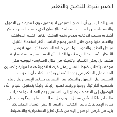
الصبر شرط للنضج والتعلم
يشير الكتاب إلى أن النضج الحقيقي لا يتحقق دون القدرة على التمهل
والاستفادة من التجارب المختلفة فالإنسان الذي يفتقد الصبر قد يكرر
أخطاءه بسبب اندفاعه وعدم منحه الوقت الكافي لفهم المواقف
والتعلم منها ومن خلال الصبر يصبح الإنسان أكثر استعدادًا لتقبل
مراحل التطور والنمو، سواء في حياته الشخصية أو المهنية ومن
الأفكار الأساسية التي يطرحها الكتاب أن الصبر ليس موهبة فطرية
فقط، بل يمكن اكتسابه وتنميته من خلال الممارسة اليومية فكل
موقف يتطلب ضبط النفس يمثل فرصة لتقوية هذه المهارة وتحسين
القدرة على التحكم في ردود الأفعال ويؤكد الكتاب أن التدريب
المستمر على التمهل والتفكير قبل التصرف يساعد الإنسان على بناء
شخصية أكثر ثباتًا ووعيًا ويرتبط الصبر ارتباطًا وثيقًا بتحقيق النجاح، لأن
الوصول إلى الأهداف يحتاج إلى الاستمرار رغم العقبات والتحديات
فالنجاح غالبًا لا يأتي بشكل سريع، بل يتطلب وقتًا وجهدًا وقدرة على
تجاوز الإحباطات ويبين الكتاب أن الصبر لا يعني ضمان النجاح لكنه
يزيد من فرص الوصول إليه من خلال تعزيز الاستمرارية والانضباط.