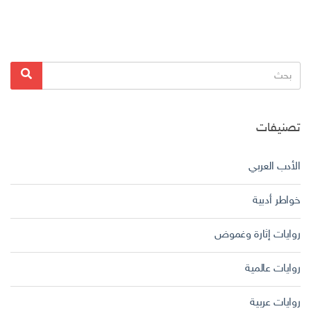
البحث
بحث
عن:
تصنيفات
الأدب العربي
خواطر أدبية
روايات إثارة وغموض
روايات عالمية
روايات عربية