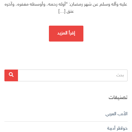
عليه وآله وسلم عن شهر رمضان: “أوله رحمه، وأوسطه مغفره، وآخره
عتق […]
إقرأ المزيد
البحث
بحث
عن:
تصنيفات
الأدب العربي
خواطر أدبية