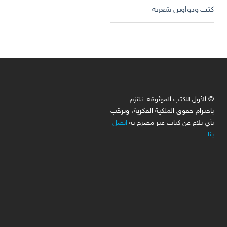
كتب ودواوين شعرية
© الأول للكتب الموثوقة. نلتزم
باحترام حقوق الملكية الفكرية، ونرحّب
بأي بلاغ عن كتاب غير مصرح به
اتصل
بنا