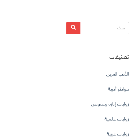
البحث
بحث
عن:
تصنيفات
الأدب العربي
خواطر أدبية
روايات إثارة وغموض
روايات عالمية
روايات عربية