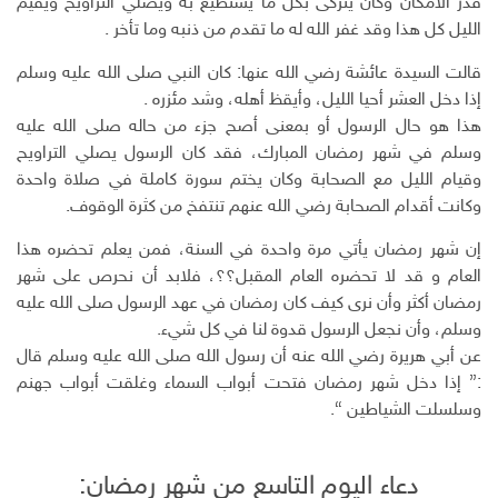
قدر الامكان وكان يتزكى بكل ما يستطيع به ويصلي التراويح ويقيم
ك
الليل كل هذا وقد غفر الله له ما تقدم من ذنبه وما تأخر .
ت
ر
قالت السيدة عائشة رضي الله عنها: كان النبي صلى الله عليه وسلم
و
إذا دخل العشر أحيا الليل، وأيقظ أهله، وشد مئزره .
ن
هذا هو حال الرسول أو بمعنى أصح جزء من حاله صلى الله عليه
ي
وسلم في شهر رمضان المبارك، فقد كان الرسول يصلي التراويح
وقيام الليل مع الصحابة وكان يختم سورة كاملة في صلاة واحدة
وكانت أقدام الصحابة رضي الله عنهم تنتفخ من كثرة الوقوف.
إن شهر رمضان يأتي مرة واحدة في السنة، فمن يعلم تحضره هذا
العام و قد لا تحضره العام المقبل؟؟، فلابد أن نحرص على شهر
رمضان أكثر وأن نرى كيف كان رمضان في عهد الرسول صلى الله عليه
وسلم، وأن نجعل الرسول قدوة لنا في كل شيء.
عن أبي هريرة رضي الله عنه أن رسول الله صلى الله عليه وسلم قال
:” إذا دخل شهر رمضان فتحت أبواب السماء وغلقت أبواب جهنم
وسلسلت الشياطين “.
دعاء اليوم التاسع من شهر رمضان: