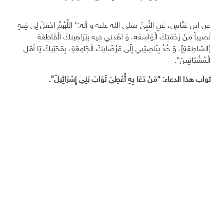
عن ابن عَبَّاسٍ، عَنِ النَّبِيِّ صلى الله عليه و آله:” اللَّهُمَّ اجْعَلْ لِي فِيهِ
نَصِيباً مِنْ رَحْمَتِكَ الْوَاسِعَةِ، وَ اهْدِنِي فِيهِ بِبَرَاهِينِكَ الْقَاطِعَةِ
[السَّاطِعَةِ]، وَ خُذْ بِنَاصِيَتِي إِلَى مَرْضَاتِكَ الْجَامِعَةِ، بِمَحَبَّتِكَ يَا أَمَلَ
الْمُشْتَاقِينَ”.
ثواب هذا الدعاء: “مَنْ دَعَا بِهِ أُعْطِيَ ثَوَابَ بَنِي إِسْرَائِيلَ”.