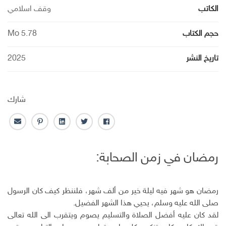
الكاتب
وقف اسلامي
حجم الكتاب
5.78 Mo
تاريخ النشر
2025
شارك
ف
ت
ل
ب
ا
ا
و
ي
ن
ل
ي
ي
ن
ت
ب
رمضان في زمن الصحابة:
س
ت
ك
ر
ر
ب
ر
ـ
س
ي
و
د
ت
د
ك
ا
ا
رمضان هو شهر فيه ليلة خير من ألف شهر، فلننظر كيف كان الرسول
ن
ل
صلى الله عليه وسلم، يحيي هذا الشهر الفضيل.
إ
لقد كان عليه أفضل الصلاة والتسليم يصوم ويتقرب الى الله تعالى
ل