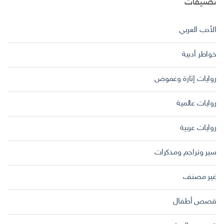
تصنيفات
الأدب العربي
خواطر أدبية
روايات إثارة وغموض
روايات عالمية
روايات عربية
سير وتراجم ومذكرات
غير مصنف
قصص أطفال