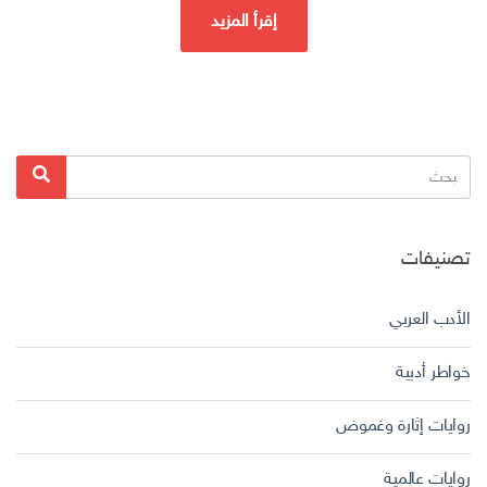
إقرأ المزيد
البحث
بحث
عن:
تصنيفات
الأدب العربي
خواطر أدبية
روايات إثارة وغموض
روايات عالمية