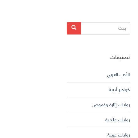
البحث
بحث
عن:
تصنيفات
الأدب العربي
خواطر أدبية
روايات إثارة وغموض
روايات عالمية
روايات عربية