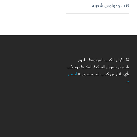
كتب ودواوين شعرية
© الأول للكتب الموثوقة. نلتزم
باحترام حقوق الملكية الفكرية، ونرحّب
بأي بلاغ عن كتاب غير مصرح به
اتصل
بنا