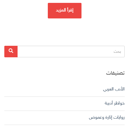
إقرأ المزيد
البحث
بحث
عن:
تصنيفات
الأدب العربي
خواطر أدبية
روايات إثارة وغموض