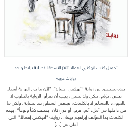
تحميل كتاب انهكتني اهمالا pdf النسخة الاصلية برابط واحد
روايات عربية
نبذة مختصرة عن رواية “أنهكتني اهمالا”:‌ “لأن ما في الرواية أشـياء
تحس، تؤلم، تبكي ولا تنسـى، يجب أن تقرأوا الرواية بالقلوب لا
بالعيون، بالمشاعر لا بالكلمات، فبعض السطور قد تتشابه، ولكنّ ما
في داخلها من أمل، ألم، فرح، أو حزنٍ كان، يختلف كمّاً ونوعاً”، بهذه
الكلمات بدأ المؤلف إبراهيم جيعان، روايته “أنهكتني إهمالاً” التي
أعلن عن […]