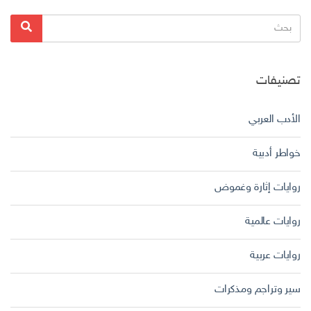
البحث
بحث
عن:
تصنيفات
الأدب العربي
خواطر أدبية
روايات إثارة وغموض
روايات عالمية
روايات عربية
سير وتراجم ومذكرات