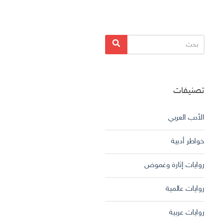
البحث
بحث
عن:
تصنيفات
الأدب العربي
خواطر أدبية
روايات إثارة وغموض
روايات عالمية
روايات عربية