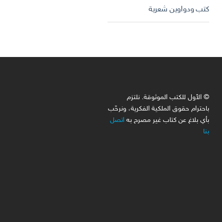
كتب ودواوين شعرية
© الأول للكتب الموثوقة. نلتزم
باحترام حقوق الملكية الفكرية، ونرحّب
بأي بلاغ عن كتاب غير مصرح به
اتصل
بنا