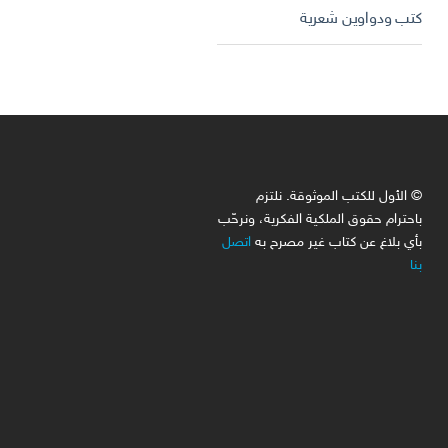
كتب ودواوين شعرية
© الأول للكتب الموثوقة. نلتزم
باحترام حقوق الملكية الفكرية، ونرحّب
بأي بلاغ عن كتاب غير مصرح به
اتصل
بنا