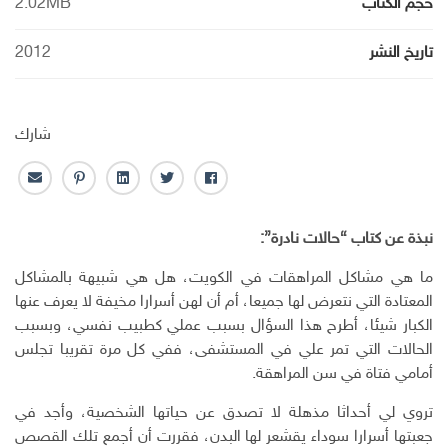
حجم الكتاب
2.02MB
تاريخ النشر
2012
شارك
ف
ت
ل
ب
ا
ا
و
ي
ن
ل
ي
ي
ن
ت
ب
نبذة عن كتاب “حالات نادرة”:
س
ت
ك
ر
ر
ب
ر
ـ
س
ي
ما هي مشاكل المراهقات في الكويت، هل هي شبيهة بالمشاكل
و
د
ت
د
المعتادة التي نتعرض لها جميعا، أم أن لهن أسرارا مخيفة لا يعرف عنها
ك
ا
ا
الكبار شيئا، أطرح هذا السؤال بسبب عملي كطبيب نفسي، وبسبب
ن
ل
الحالات التي تمر علي في المستشفى، ففي كل مرة تقريبا تجلس
إ
أمامي فتاة في سن المراهقة.
ل
ك
تروي لي أحداثا مذهلة لا تصدق عن حياتها الشخصية، وأجد في
ت
جعبتها أسرارا سوداء يقشعر لها البدن، فقررت أن أجمع تلك القصص
ر