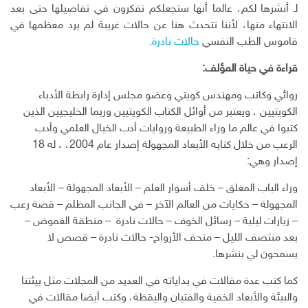
و
لـ أنشرها لكم، عالما أنها ستجعلكم تفكرون في تفاصيلها حتى بعد
ن
الانتهاء منها، لأننا نتحدث هنا عن حالات غريبة لم يرد معظمها في
ي
قاموس الطب النفسي
حالات نادرة
.
قراءة في حياة المؤلف:
روائي وكاتب ومهندس كويتي وعضو مجلس إدارة رابطة الأدباء
الكويتيين ، ويعتبر من أوائل الكتاب الكويتيين وربما الخليجيين الذين
كتبوا في عالم ما وراء الطبيعة وروايات أدب الخيال العلمي وأدب
الرعب من خلال كتابه الأبعاد المجهولة إصدار عام 2004، ، له 18
إصدار وهي:
وراء الباب المغلق – خلف أسوار العلم – الأبعاد المجهولة – الأبعاد
المجهولة – حكايات من العالم الآخر – في الجانب المظلم – قصة رعب
– زيارات ليلية – رسائل الخوف – حالات نادرة – منطقة الغموض –
بعد منتصف الليل – متحف الأرواح- حالات نادرة – قصص لا
يسمحون لي بنشرها.
كما كتب عدة مقالات في بداياته في العديد من المجلات مثل بيئتنا
والبيئة والأبعاد الخفية والفتيان واليقظة، وكتب أيضا مقالات في