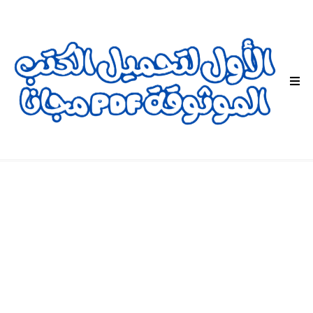
ا
ل
ق
ا
ئ
م
ة