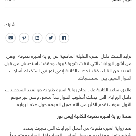
تاريخ النشر
2023
شارك
ف
ت
ل
ب
ا
ا
و
ي
ن
ل
ي
ي
ن
ت
ب
تزايد البحث خلال الفترة القليلة الماضية عن رواية اسيرة ظنونه، وهي
س
ت
ك
ر
ر
من أشهر الروايات التي لاقت شهرة كبيرة، وحققت استحسان من قبل
ب
ر
ـ
س
ي
العديد من القراء، فقد نجحت الكاتبة إيمي نور في استخدام أسلوب
و
د
ت
د
الحوار الشيق بين الشخصيات.
ك
ا
ا
ن
ل
والذي ساعد الكاتبة على نجاح رواية اسيرة ظنونه هو تعدد الشخصيات
إ
داخل الرواية، التي جعلت أسلوب الحوار جداً ممتع، ونحن عبر موقع
ل
ك
الأول سوف نقدم الكثير من التفاصيل المهمة حول هذه الرواية.
ت
قصة رواية اسيرة ظنونه للكاتبة إيمي نور
ر
و
تعد رواية اسيرة ظنونه من أجمل الروايات التي تميزت بتعدد
ن
شخصياتها، وهذا بدوره يجعل أسلوب الحوار داخل الرواية ممتع جداً،