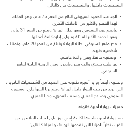
الشخصيات داخلها، والشخصيات هي كالتالي:
الجد عبد الحميد السيوفي البالغ من العمر 75 عام، وهو المالك
لهذا القصر والكثير من الأملاك الأخرى.
عاصم عزيز السيوفي وهو بطل الرواية ويبلغ من العمر 31 عام،
وهو الحفيد الأكبر للعائلة ويتولى إدارة كافة أعمالها.
فجر ماهر السيوفي بطلة الرواية وتبلغ من العمر 20 عام، وتمتلك
شخصية طيبة.
وصفية حافظ وهي والدة عاصم.
عواطف حمدي والدة فجر ونادين، وهي الزوجة الثانية لماهر
السيوفي.
وتحتوي أيضاً رواية أسيرة ظنونه على العديد من الشخصيات الثانوية،
التي تزيد من حدة الحوار داخل الرواية وهم ثريا السواحلي، وشهيرة
السيوفي وصلاح العمري وسيف العمري، وهنا العمري.
مميزات رواية أميرة ظنونه
تعد رواية اميرة ظنونه للكاتبة إيمي نور على اعجاب الملايين من
القراء، نظراً للمزايا التي تقدمها الرواية، والمزايا كالتالي: