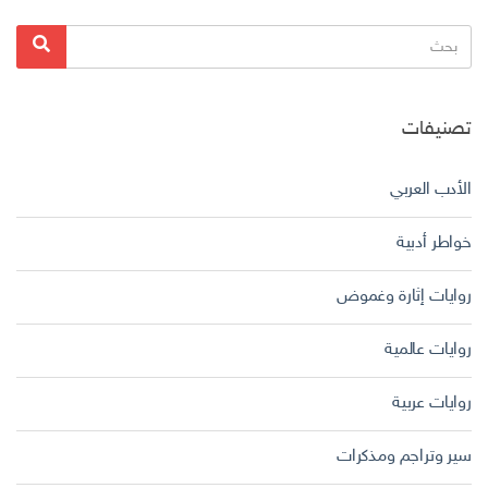
البحث
بحث
عن:
تصنيفات
الأدب العربي
خواطر أدبية
روايات إثارة وغموض
روايات عالمية
روايات عربية
سير وتراجم ومذكرات