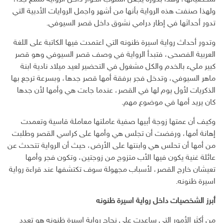
ي
ولهذا صنفت هذه الرواية بأنها من أشهر واجمل الروايات الأدبية التي
تدور أحداثها في إطار درامي نشوق داخل قصر السيوفي.
وتدور أحداث رواية اسيرة ظنونه التي اعتمدت فيها الكاتبة على اللغة
العربية الفصحى، فتبدأ الرواية في وصف قصر السيوفي وهو قصر
كبير مليء بالخدم والكل مشغول في التحضير لعيد ميلاد نادية ابنة
ماهر السيوفي، وتدخل فجر برفقة أمها قصر جدها، وبسرعة ترجع بها
الذكريات لأول يوم لها في القصر، عندما جاءت هي وأمها لأن جدها
كان يريد أمها في موضوع مهم.
وكيف أن عمتها زوجة أبيها صفية عاملتها معاملة قاسية وتعمدت
إهانة أمها، ورفضت أن تجلس هي وأمها على كراسي القصر وطلبت
من أمها أن تحلس هي وابنتها على الأرض، حيث أن الرواية تتحدث عن
عائلة غنية يكون فيها الأب متزوج من زوجتين، وتكون فجر وأمها
تعيشان خارج القصر، لأسباب مجهولة سوف تكتشفها عند قراءة رواية
اسيرة ظنونه.
أبرز الشخصيات داخل رواية اسيرة ظنونه
من أكثر الأمور التي ساعدت على نجاح رواية اسيرة ظنونه هو تعدد