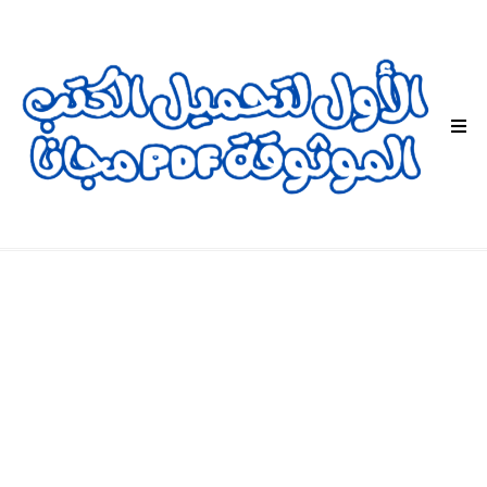
ا
ل
ق
ا
ئ
م
ة