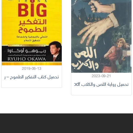
2019-06-13
2023-09-21
تحميل كتاب التفكير الطموح – ريوهو 
تحميل رواية اللص والكلاب pdf نجيب محفوظ