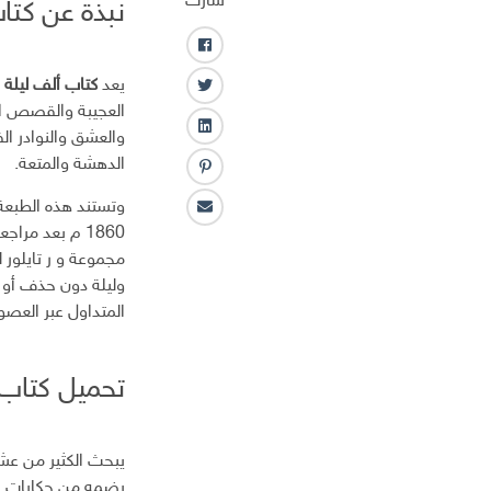
شارك
نبذة عن كتاب
ف
ا
يعد
كتاب ألف ليلة و
ت
ي
العجيبة والقصص الم
و
س
ل
والعشق والنوادر ال
ي
ب
ي
الدهشة والمتعة.
ت
و
ب
ن
ر
ك
ن
ك
ا
ت
ـ
1860 م بعد م
ل
ر
د
ب
س
ا
وليلة دون حذف أو ا
ر
ت
ن
ي
المتداول عبر العصور
د
ا
ل
تحميل كتاب الف ليل
إ
ل
ك
يبحث الكثير من عش
ت
يضمه من حكايات خا