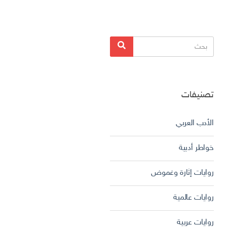
البحث
بحث
عن:
تصنيفات
الأدب العربي
خواطر أدبية
روايات إثارة وغموض
روايات عالمية
روايات عربية