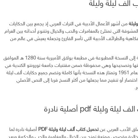
 الف ليلة وليلة
ليلة
من أشهر الأعمال الأدبية في التراث العربي إذ يجمع بين الحكايات
شوقة التي تمتلئ بالمغامرات والحب والخيال وتتنوع أحداثه بين الغرام
فكاهية والطرائف الأدبية التي تأسر القارئ وتجعله يعيش في عالم من
وتستند هذه الطبعة إلى النسخة المطبوعة في مطبعة بولاق الأميرية سنة 1280 هـ الموافق
راجعتها وتصحيحها وهي محفوظة ضمن مقتنيات جامعة تورونتو الكندية في
مجموعة و ر تايلور لعام 1951 وتمتاز هذه النسخة بأنها كاملة وتضم جميع حكايات ألف ليلة
ختصار أو تنقيح مما يجعلها من أكثر النسخ قربا إلى النص الأصلي
.
ة وليلة pdf أصلية نادرة
اق الأدب العربي عن
تحميل كتاب ألف ليلة وليلة PDF
أصلية نادرة لما
لدة وقصص ممتعة تمزج بين الخيال والمغامرة والحب والحكمة ويعد