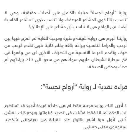
و
د
ت
د
ك
ا
ا
رواية “أرواح نجسة” مبنية بالكامل على أحداث حقيقية، وهي لا
ن
ل
تناسب بتاتا ذوي المشاعر المرهفة، ولا تناسب ذوى المشاعر القاسية
إ
أيضا، فى الواقع هى لا تناسب أى مشاعر على الإطلاق!.
ل
ك
روايتنا اليوم هي رواية شيقة ومثيرة ومرعبة للغاية تم المزج فيها بين
ت
الرعب والدراما النفسية ببراعة بالغة بقلم كاتبنا فهى تقدم الرعب من
ر
طرف وتقدم الدراما النفسية من الاطراف الاخرى اى من وقعوا فى
و
فخ سيطرة الشيطان عليهم سواء هم من سعوا الى ذلك بإرادتهم أم
ن
حدث بمحض الصدفة.
ي
قراءة نقدية لـ رواية “أرواح نجسة”:
لا أدرى اتلك رواية مرعبة فقط ام هى حادثة فريدة أدبيه قد تستطيع
انت الحكم أما انا فقط فشلت فى تحديد كينونتها ويرجع ذلك الفشل
لأننى لأول مرة اشعر بالتوتر عند القراءة من يعرفوننى شخصيا
سيفهمون معنى جملتى .