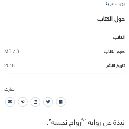
روايات عربية
حول الكتاب
الكاتب
حجم الكتاب
7.3 MB
تاريخ النشر
2018
شارك
ف
ت
ل
ب
ا
ا
و
ي
ن
ل
ي
ي
ن
ت
ب
نبذة عن رواية “أرواح نجسة”:
س
ت
ك
ر
ر
ب
ر
ـ
س
ي