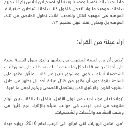
ماذا يحدث لك نفسيا وعصبيا وبدنيا لو أصبح ابن ابليس راع لك وزرع
بداخلك موهبة ما ولا تتعجل فتقول كلنا بداخلنا شياطين صغيرة فـ
الموهبة هي موهبة القتل وللعجب فأنت تحاول الخلاص من تلك
الموهبة بل وتحاول قتله فهل ستنجح ؟؟.
آراء عينة من القراء:
*يكفي أن ترى التنبيه المكتوب في بدايتها والذي يقول القصة مبنية
على أحداث واقعية لذا فكل ما سيحدث لك بعد ذلك على مسؤوليتك
الشخصية أسلوب قوي ومشوق ينبئ عن كاتب متألق يظهر على
الساحة بقوة دون أن يظهر من خلال عباءة أحد بل يظهر من خلال
أسلوبه القوي والرشيق الذي يستعمل الفصحى ويخرج أجمل ما فيها.
*رواية تعلن مولد أديب من الوزن الثقيل، ينتقل بك الكاتب بين أنواع
متنوعة من أدب الرعب فى جوانب مليئة بالإثارة، نجح كثيرا فى
وصف المشاهد والأحداث والشخصيات.
*من أفضل الروايات التي قرأتها في الرعب لعام 2016، رواية جيدة