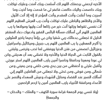
الأخره ارحمني برحمتك اللهم لك أسلمت وبك آمنت وعليك توكلت
وبك خاصمت واليك حاكمت فاغفر لي ما قدمت وما أخرت وما
أسررت وما أعلنت وأنت المقدم وأنت المؤخر لا إله إلا أنت الأول
والأخر والظاهر والباطن عليك توكلت وأنت رب العرش العظيم اللهم
آت نفسي تقواها وزكها أنت خير من زكاها أنت وليها ومولاها يا رب
العالمين اللهم أني أسألك مسألة البائس الفقير وادعوك دعاء المفتقر
الذليل لا تجعلني بدعائك ربي شقيا وكن بي رؤفآ رحيما ياخير المئولين
يا أكرم المعطين يا رب العالمين اللهم رب جبريل وميكائيل واسرافيل
وعزرائيل اعصمني من فتن الدنيا ووفقني لما تحب وترضى وثبتني
بالقول الثابت في الحياة الدنيا والأخره ولا تضلني بعد أن هديتني وكن
لي عونا ومعينا وحافظا وناصرا أمين يارب العالمين اللهم استر عورتي
وأقبل عثرتي و أحفظني من بين يدي ومن خلفي وعن يميني وعن
شمالي ومن فوقي ومن تحتي ولا تجعلني من الغافلين اللهم إني
أسألك الصبر عند القضاء ومنازل الشهداء وعيش السعداء والنصر على
الأعداء ومرافقة الأنبياء يارب العالمين أمين يا ارحم الراحمين
(ولا تنسي يوم الجمعة قراءة سورة الكهف – والملك – والدخان –
والجمعة)