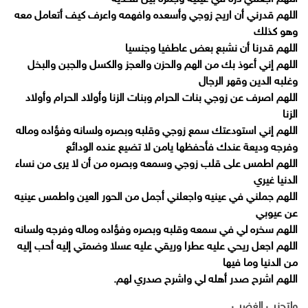
اللهم قدرني أن اريح زوجي وأسعده وافهمه واعرف كيف أتعامل معه
وهو كذلك
اللهم قدرنا أن نشبع بعض عاطفيا وجنسيا
اللهم إني أعوذ بك من الهم والحزن والعجز والكسل والجبن والبخل
وغلبه الدين وقهر الرجال
اللهم اصرف عن زوجي بنات الحرام وبنات الزنا وأولاد الحرام وأولاد
الزنا
اللهم إني استودعتك سمع زوجي وقلبه وبصره ولسانه وفؤاده وماله
وفرجه وديعة عندك فأحفظها يامن لا تضيع عنده الودائع
اللهم اطمس على قلب زوجي وسمعه وبصره من أن لا يرى من نساء
الدنيا غيري
اللهم جملني في عينيه واجعلني أجمل من الحور العين واطمس عينيه
عن عيوبي
اللهم سخره لي في سمعه وقلبه وبصره وفؤاده وماله وفرجه ولسانه
اللهم اجعل ريحي عليه عطرا وريقي عليه عسلا وضمتي إليه أحب إليه
من الدنيا وما فيها
اللهم اشرح صدر أهله لي واشرح صدري لهم.
ولتجنب الغضب……..