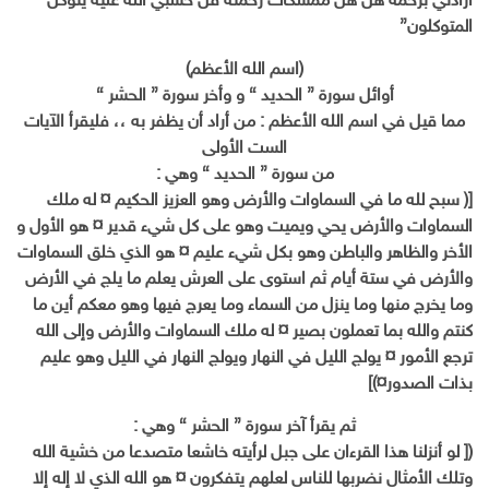
أرادني برحمة هل هن ممسكات رحمته قل حسبي الله عليه يتوكل
المتوكلون
{
(اسم الله الأعظم)
أوائل سورة { الحديد } و وأخر سورة { الحشر }
مما قيل في اسم الله الأعظم : من أراد أن يظفر به ،، فليقرأ الآيات
الست الأولى
من سورة { الحديد } وهي :
[( سبح لله ما في السماوات والأرض وهو العزيز الحكيم ¤ له ملك
السماوات والأرض يحي ويميت وهو على كل شيء قدير ¤ هو الأول و
الأخر والظاهر والباطن وهو بكل شيء عليم ¤ هو الذي خلق السماوات
والأرض في ستة أيام ثم استوى على العرش يعلم ما يلج في الأرض
وما يخرج منها وما ينزل من السماء وما يعرج فيها وهو معكم أين ما
كنتم والله بما تعملون بصير ¤ له ملك السماوات والأرض وإلى الله
ترجع الأمور ¤ يولج الليل في النهار ويولج النهار في الليل وهو عليم
بذات الصدور¤)]
ثم يقرأ آخر سورة { الحشر } وهي :
([ لو أنزلنا هذا القرءان على جبل لرأيته خاشعا متصدعا من خشية الله
وتلك الأمثال نضربها للناس لعلهم يتفكرون ¤ هو الله الذي لا إله إلا