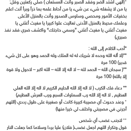
*(
الهي اشتد الضر وفقد الصبر وأنت المستعان ) صلي ركعتين وقل:
يا من لا يشغله شيء عن شيء يا من أحاط علمه بما ذرأ وبرأ أنت اعلم
بخفيات الأمور ومحصي وساوس الصدور وأنت بالمنزل الأعلى
وعلمك محيط بالمنزل الأدنى تعاليت علوا كبيرا يا مغيث أغثني يا
مغيث أغثني يا مغيث أغثني {وسمي حاجتك} واكشف ضري فقد نفذ
صبري)
*أحب الكلام إلى الله :
**(لا أله الله وحده لا شريك له له الملك وله الحمد وهو على كل شيء
قدير) 100 مرة
**( سبحان الله – الحمد لله – لا اله إلا الله – الله اكبر – لاحول ولا قوة
إلا بالله) 100 مرة
** دعاء فك الكرب ( لا اله إلا الله الحليم الكريم لا اله إلا الله العلي
العظيم , لا اله إلا الله رب السماوات السبع ورب العرش العظيم)
*
وعند حدوث أي مصيبة كبيرة كانت أو صغيرة على طول رددي (اللهم
أجرني في مصيبتي واخلف لي خيرا منها)
**
لتجنب غضب أي شخص
قول وتكرار اللهم اجعل غضب( فلان) عليا بردا وسلاما كما جعلت النار