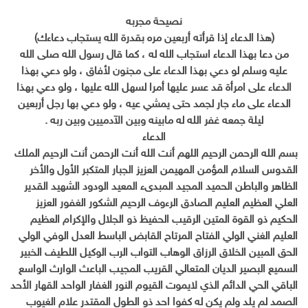
نصيحة مجربه
(هذا الدعاء إذا قرأته أربعين مره بقدرة الله يستجاب دعاءك)
من دعا بهذا الدعاء استجاب الله له ، كما قال رسول الله صلى الله
عليه وسلم لو دعي بهذا الدعاء على مجنون لأفاق ، ولو دعي بهذا
الدعاء على امرأة قد عسر عليها أمرا لسهل الله عليها ، ولو دعي بهذا
الدعاء على ماء جار لجمد حتى يمشي عيه ، ولو دعي بها رجل أربعين
ليلة جمعه غفر الله له مابينه وبين الآدميين وبين ربه .
الدعاء
بسم الله الرحمن الرحيم اللهم أنت الله أنت الرحمن أنت الرحيم الملك
القدوس السلام المؤمن المهيمن العزيز الجبار المتكبر الأول والأخر
الظاهر والباطن الحميد المجيد المبدىء المعيد الودود الشهيد القدير
العلي العظيم العليم الصادق الرءوف الرحيم الشكور الغفور العزيز
الحكيم ذو القوة المتين الرقيب الحفيظ ذو الجلال والإكرام العظيم
العليم الغني الولي الفتاح المرتاح القابض الباسط العدل الوفي الولي
الحق المبين الخلاق الرزاق الوهاب التواب الرب الوكيل اللطيف الخبير
السميع البصير الديان المتعالي القريب المجيب الباعث الوارث الواسع
الباقي الحي الدائم الذي لايموت القيوم النور الغفار الواحد القهار الأحد
الصمد لم يلد ولم يكن له كفوا احد ذو الطول المقتدر علام الغيوب