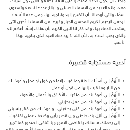
ويجب أن يكون الدعاء مقتصرا على الله سبحانه وتعالى دون شريك
ر
معه، ولله العديد من الأسماء الحسنى والبالغ عددها تسعة وتسعون
و
اسمًا، والتي أوصانا بأن نتضرع إليه ونناجيه بها، ومن هذه الأسماء
ن
الرحمن الرحيم الكريم المحسن الجبار وغيرها من الأسماء الأخرى التى
ي
يستحب الدعاء بها، وقد ذكر لنا النبى الكريم بأن هناك إسمًا أعظم لله
والذى يجب الدعاء به، لأن الله لا يرد دعاء العبد الذى يناجيه بهذا
الأسم.
أدعية مستجابة قصيرة:
اللَّهُمَّ إني أسألك الجنة وما قرب إليها من قول أو عمل وأعوذ بك
من النار وما قرب إليها من قول أو عمل.
اللَّهُمَّ إني أعوذ بك من منكرات الأخلاق والأعمال والأهواء.
اللَّهُمَّ إني أعوذ بك من عمل يخزيني.
اللَّهُمَّ إني أعوذ بك من غنى يطغيني . وأعوذ بك من فقر ينسيني.
اللَّهُمَّ إني أنزل بك حاجتي وإن قصر رأيي وضعف عملي افتقرت
إلى رحمتك فأسألك يا قاضي الأمور ويا شافي الصدور كما تجير
بين البحور أن تجيرني من عذاب السعير ومن دعوة الثبور ومن فتنة