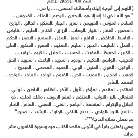
بسم الله الرحمان الرحيم
( اللهم إني أتوجه إليك بأسمائك الحسنى …. يا من :
” هو الله الذي لا إله إلا هو ،الرحمن ، الرحيم ، الملك ، القدوس ،
السلام ، المؤمن ، المهيمن ، العزيز ، الجبار ،المتكبر ، الخالق ، البارئ
،المصور ، الغفار ، القهار ،الوهاب ، الرزاق ، الفتاح ، العليم ، القابض
، الباسط ،الخافض ، الرافع ، المعز ، المذل ، السميع ، البصير ، الحكم
، العدل ، اللطيف ، الخبير ، الحليم ، العظيم ، الغفور ، الشكور ، العلي
، الكبير ، الحفيظ ، المقيت ، الحسيب ، الجليل ، الكريم ،الرقيب ،
المجيب ، الواسع ،الحكيم ، الودود ، المجيد ، الباعث ، الشهيد ، الحق
، الوكيل ، القوي ، المتين ، الولي ، الحميد ، المحصي ، المبدئ ،
المعيد ، المحيى ، المميت ، الحي ، القيوم ، الواجد ، الماجد ، الواحد ،
الصمد ،القادر
المقتدر ، المقدم ، المؤخر ،الأول ، الآخر ، الظاهر ، الباطن ، الوالي ،
المتعالي ،البر ،التواب ، المنتقم ، العفو الرءوف ، مالك الملك ، ذو
الجلال والإكرام ، المقسط ، الجامع ، الغني ، المغني ، المانع ، الضار
،النافع ،النور ،الهادي ، البديع ،الباقي ،الوارث ، الرشيد ، الصبور”
ثم نصلي صلاة الحاجة***-
وهي ركعتين يقرأ في الأولى فاتحة الكتاب مره وسورة الكافرون عشر
مرات