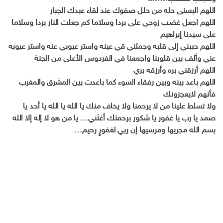
اللهم البسنى حله من حلل صفوك عند لقاء عبدك الجبار
اللهم اجعل غضب زوجي على بردا وسلاما كم جعلت النار بردا وسلاما
على سيدنا إبراهيم
اللهم حببني إلى قلبه وجملني قي عينه واستر عيوبي عنه واستر عيوبه
عني وألف بين قلوبنا واجمعنا في الفردوس الأعلى من الجنة
اللهم أرزقني بره وأرزقه بري
اللهم باعد بينه وبين رفقاء السوء كما باعدت بين المشرق والمغرب
فأنهم لايعجزونك
ولا تسلط علينا من لا يرحمنا ولا يخاف منك يا الله يا الله يا أحد يا
صمد يا رب يا غفور يا شكور برحمتك أغثني… يا من هو لا إله إلا الله
بسم الله مجريها ومرسيها إن ربي لغفورٍ رحيم…