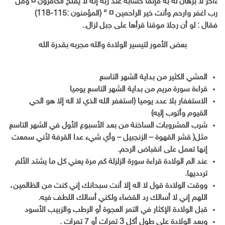
ءاخر لا برهان له به فإنما حسابه عند ربه إنه لا يفلح الكافرون ¤ وقل
رب اغفر وارحم وأنت خير الراحمين ¤ } (المؤمنون :115-118)
فقال : لو أن رجلا موقنا قرأها على جبل لزال..
بعض الأمور لتيسير الولادة والله مجربه بقدرة الله
المشي الكثير من بداية الشهر التاسع
قراءة سورة مريم من بداية الشهر التاسع يوميا
الاستغفار بلا عدد يوميا (استغفر الله الذي لا اله إلا هو الحي
القيوم وأتوب إليه)
شرب المشروبات الساخنة من بعد الأسبوع الأول في الشهر التاسع
مثل( قشر القهوة – الزنجبيل – وأي شيء عدا القرفة لأني سمعت
إنها تعمل على انقباض الرحم.
عند الم الولادة قراءة سورة الزلزلة كم مرة يعني كل ما يشتد الألم
تردديها.
ووقت الولادة قول لا اله إلا أنت سبحانك إني كنت من الظالمين،
اللهم إني لا أسالك رد القضاء ولكني أسالك اللطف فيه.
قبل الولادة الإكثار في التمر العجوة أو الرطب والزبيب الأسود
وبعد الولادة على طول أكل 3 تمرات أو 7 تمرات .