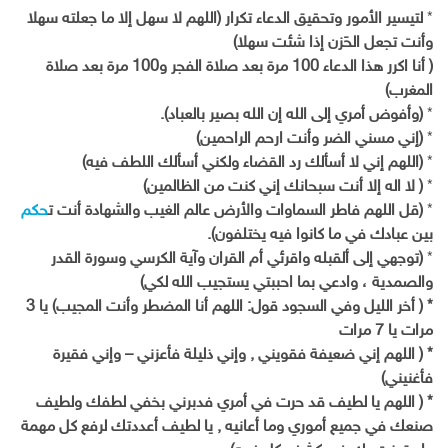
*
لتيسير الأمور وتحقيق الدعاء تكرار (اللهم لا سهل إلا ما جعلته سهلا
وأنت تجعل الحَزن إذا شئت سهلا)
( أنا اكرر هذا الدعاء 100 مرة بعد صلاة الفجر و100 مرة بعد صلاة
المغرب)
*
(وأفوض أمري إلى الله إن الله بصير بالعباد).
*
(إني مسني الضر وأنت ارحم الراحمين)
*
(اللهم إني لا أسألك رد القضاء ولكني أسألك اللطف فيه)
*
( لا اله إلا أنت سبحانك إني كنت من الظالمين)
*
(قل اللهم فاطر السماوات والأرض عالم الغيب والشهادة أنت ت
حكم
بين عبادك في ما كانوا فيه يختلفون).
*
(توجهي إلى ألقبله واقرئي أم القران وآية الكرسي وسورة القدر
والصمدية ، وادعي بما احببتي يستجيب الله لكي)
* ( أخر الليل وفي السجود قول: اللهم أنا المضطر وأنت المجيب) يا 3
مرات يا 7 مرات
* ( اللهم إني ضعيفة فقويني , وإني ذليلة فأعزني – وإني فقيرة
فأغنيني)
* ( اللهم يا لطيف قد حرت في أمري فدبرني بخفي لطفك ولطيف
صنعك في جميع أموري وما أعانيه , يا لطيف أعددتك لرفع كل مهمة