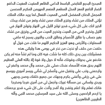
المبدئ البديع القابض الباسط الداعي الظاهر المقيت المغيث الدافع
الضار النافع المعز المذل المطعم المنعم المهيمن المكرم المحسن
المجمل الحنان المفضل المحي المميت الفعال لما يريد مالك الملك
تؤتي الملك من تشاء وتنزع الملك ممن تشاء وتعز من تشاء بيدك
الخير انك على كل شيء قدير تولج الليل في النهار وتولج النهار في
الليل وتخرج الحي من الميت وتخرج الميت من الحي وترزق من تشاء
بغير حساب يا فالق الأصباح وفالق الحب والنوى يسبح له مافي
السماوات والأرض وهو العزيز الحكيم اللهم ما قلت من قول أو
حلفت من حلف أو نذرت من نذر في يومي هذا وليلتي هذه
فمشيئتك بين يدي ذلك كله ما شئت فيه كان وما لم تشأ منه لم يكن
فادفع عني بحولك وقوتك فأنه لا حول ولا قوة إلا بالله العلي العظيم
اللهم بحق هذه الأسماء عندك صلي على محمد وآل محمد واغفر لي
وارحمني وتب علي وتقبل مني وأصلح لي شأني ويسر أموري ووسع
علي في رزقي وأغنني بكرم وجهك عن جميع خلقك وصن وجهي
ويدي ولساني عن مسألة غيرك واجعل لي من أمري فرجا ومخرجا
فانك تعلم ولا اعلم وتقدر ولا أقدر وأنت على كل شيء قدير برحمتك
يا ارحم الراحمين وصلى الله على سيد المرسلين محمد النبي وآله
الطيبين الطاهرين)