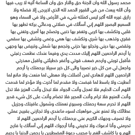
محمد رسول الله وان الجنة حق والنار حق وان الساعة آتيه لا ريب فيها
وأن الله يبعث من في القبور الحمد لله الذي لايرجى إلا فضله ولا
رازق غيره الله أكبر ليس كمثله شيء في الأرض ولا في السماء وهو
السميع البصير اللهم إني أسألك في صلاتي ودعائي بركه تطهر بها
قلبي وتكشف بها كربي وتغفر بها ذنبي وتصلح بها أمري وتغني بها
فقري وتذهب بها شري وتكشف بها همي وغمي وتشفي بها سقمي
وتقضي بها ديني وتجلو بها حزني وتجمع بها شملي وتبيض بها وجهي
يا أرحم الراحمين اللهم إليك مددت يدي وفيما عندك عظمت رغبتي
فأقبل توبتي وارحم ضعف قوتي وأغفر خطيئتي واقبل معذرتي
واجعل لي من كل خير نصيبا والى كل خير سبيلا برحمتك يا أرحم
الراحمين اللهم لاهادي لمن أضللت ولا معطي لما منعت ولا مانع لما
أعطيت ولا باسط لما قبضت ولا مقدم لما أخرت ولا مؤخر لما قدمت
اللهم أنت الحليم فلا تعجل وأنت الجواد فلا تبخل وأنت العزيز فلا تذل
وأنت المنيع فلا ترام وأنت المجير فلا تضام وأنت على كل شيء قدير
اللهم لا تحرم سعة رحمتك وسبوغ نعمتك وشمول عافيتك وجزيل
عطائك ولا تمنع عني مواهبك لسوء ماعندي ولا تجازني بقبيح عملي
ولا تصرف وجهك الكريم عني برحمتك يا أرحم الراحمين اللهم لا
تحرمني وأنا ادعوك ولا تخيبني وأنا أرجوك اللهم إني أسألك يا فارج
الهم و يا كاشف الغم يا مجيب دعوة المضطرين يا رحمن الدنيا يا رحيم