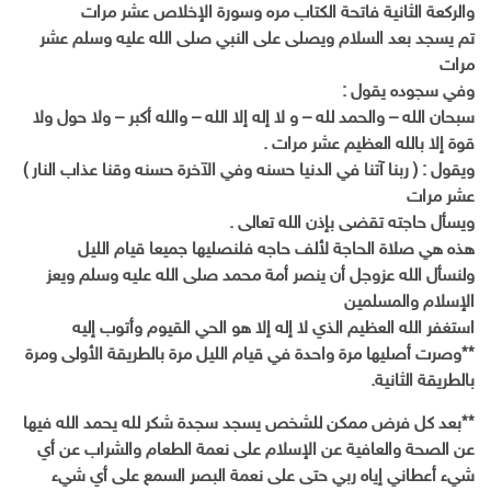
والركعة الثانية فاتحة الكتاب مره وسورة الإخلاص عشر مرات
تم يسجد بعد السلام ويصلى على النبي صلى الله عليه وسلم عشر
مرات
وفي سجوده يقول :
سبحان الله – والحمد لله – و لا إله إلا الله – والله أكبر – ولا حول ولا
قوة إلا بالله العظيم عشر مرات .
ويقول : ( ربنا آتنا في الدنيا حسنه وفي الآخرة حسنه وقنا عذاب النار )
عشر مرات
ويسأل حاجته تقضى بإذن الله تعالى .
هذه هي صلاة الحاجة لألف حاجه فلنصليها جميعا قيام الليل
ولنسأل الله عزوجل أن ينصر أمة محمد صلى الله عليه وسلم ويعز
الإسلام والمسلمين
استغفر الله العظيم الذي لا إله إلا هو الحي القيوم وأتوب إليه
**وصرت أصليها مرة واحدة في قيام الليل مرة بالطريقة الأولى ومرة
بالطريقة الثانية.
**بعد كل فرض ممكن للشخص يسجد سجدة شكر لله يحمد الله فيها
عن الصحة والعافية عن الإسلام على نعمة الطعام والشراب عن أي
شيء أعطاني إياه ربي حتى على نعمة البصر السمع على أي شيء