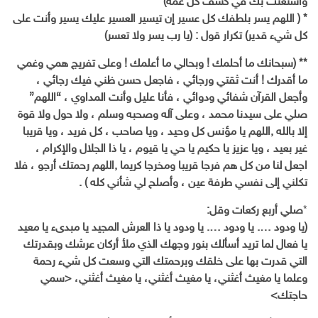
واستعنت بك في كشف كل غمه)
* ( اللهم يسر بلطفك كل عسير إن تيسير العسير عليك يسير وأنت على
كل شيء قدير) تكرار قول : (يا رب يسر ولا تعسر)
** (سبحانك ما أحلمك ! وبحالي ما أعلمك ! وعلى تفريج همي وغمي
ما أقدرك ! أنت ثقتي ورجائي ، فاجعل حسن ظني فيك رجائي ،
وأجعل القرآن شفائي ودوائي ، فأنا عليل وأنت المداوي ، “اللهم”
صلي على سيدنا محمد ، وعلى آله وصحبه وسلم ، ولا حول ولا قوة
إلا بالله ,اللهم يا مؤنس كل وحيد ، ويا صاحب ، كل فريد ، ويا قريبا
غير بعيد ، ويا عزيز يا حكيم يا حي يا قيوم ، يا ذا الجلال والإكرام ،
اجعل لنا من كل هم فرجا قريبا ومخرجا كريما ,اللهم رحمتك أرجو ، فلا
تكلني إلى نفسي طرفة عين ، وأصلح لي شأني كله ) .
*
صلي أربع ركعات وقل:
(يا ودود …. يا ودود …. يا ودود يا ذا العرش المجيد يا مبدىء يا معيد
يا فعال لما تريد أسألك بنور وجهك الذي ملأ أركان عرشك وبقدرتك
التي قدرت بها على خلقك وبرحمتك التي وسعت كل شيء رحمة
وعلما يا مغيث أغثني، يا مغيث أغثني، يا مغيث أغثني، <سمي
حاجتك>