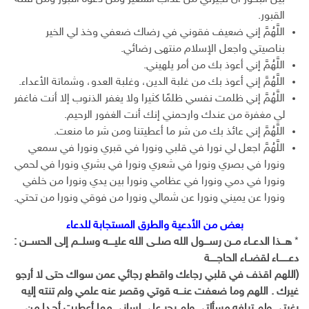
القبور.
اللَّهُمَّ إني ضعيف فقوني في رضاك ضعفي وخذ لي الخير
بناصيتي واجعل الإسلام منتهى رضائي.
اللَّهُمَّ إني أعوذ بك من أمر يلهيني.
اللَّهُمَّ إني أعوذ بك من غلبة الدين، وغلبة العدو، وشماتة الأعداء.
اللَّهُمَّ إني ظلمت نفسي ظلمًا كثيرا ولا يغفر الذنوب إلا أنت فاغفر
لي مغفرة من عندك وارحمني إنك أنت الغفور الرحيم.
اللَّهُمَّ إني عائذ بك من شر ما أعطيتنا ومن شر ما منعت.
اللَّهُمَّ اجعل لي نورا في قلبي ونورا في قبري ونورا في سمعي
ونورا في بصري ونورا في شعري ونورا في بشري ونورا في لحمي
ونورا في دمي ونورا في عظامي ونورا بين يدي ونورا من خلفي
ونورا عن يميني ونورا عن شمالي ونورا من فوقي ونورا من تحتي.
بعض من الأدعية والطرق المستجابة للدعاء
*
هـــذا الدعــاء مــن رســــول الله صلــى الله عليــــه وسلـــم إلى الحســـن :
دعـــــــاء لقضــاء الحاجـــــة
(اللهم اقذف في قلبي رجاءك واقطع رجائي عمن سواك حتى لا أرجو
غيرك . اللهم وما ضعفت عنـــه قوتي وقصر عنه علمي ولم تنته إليه
رغبتي ولم تبلغه مسألتي ولم يجر على لساني مما أعطيت أحـدا من