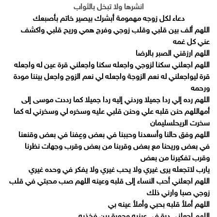
انشرها ولا تبخل بالثواب
دعاء لكل زوجه مهمومة أبشرك بيصير خاتم بأصبعك
اللهم ألف بين قلبي وقلب زوجي وفرج همي وريح قلبي واكشف
عني كل غمه
اللهم ارزقني الصبر بالرضا
اللهم اجعلني سكنا لزوجي واجعله سكنا واجعلني قرة عين له واجعله
قرة لي
واجعلني له نعم الزوجة واجعله لي نعم الزوج واجعل بيننا مودة
ورحمه
اللهم رده إلي ردا جميلا وردني إليه ردا جميلا كما رددت موسى إلى
أمه
اللهم حنن قلبه علي وحنن قلبي عليه وسخره لي وسخرني له كما
سخرت الريح
لسليمان
اللهم وفق حالنا وأسعدنا وحببنا في بعض وعِفنا في بعض وقنعنا
في بعض وريحنا مع بعض وقربنا من بعض وقرب وجهات نظرنا
وقرب تفكيرنا من بعض
يارب لاتجعله يرى غيري ولا يحب غيري ولا يفكر في وحده غيري
اللهم اجعلني أحب النساء إلى قلبه وعينه اللهم صب محبتي في قلب
زوجي صبا وارني ذلك
اللهم أملأ قلبه بحبي وأملأ عينه بي
اللهم اجعلني درة في عينيه وجمرة بين فخذيه