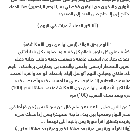
الأولين والآخرين من اليقين فخصني به يا ارحم الراحمين) هذا الدعاء
يحتاج إلى إلـــــحاح مــن العبد إلى المعبــود
( أنا اكرر الدعاء 3 مرات في اليوم )
*
اللهم بحق قولك (ليس لها من دون الله كاشفه)
اكشف عني كل بلوى ياعالم كل خفيه ويا صارف كل بلية أغثني
ادعوك دعاء من اشتدت فاقته وضعفت قوته وقلت حيلته دعــاء
الغريق المضطر ارحمني وأغثني وألطف بي وتداركني بإغاثتك . اللهم
بك ملاذي وعياذي اللهم أتوسل إليك باسمك الواحد والفرد الصمـد
وباسمك العظيم إلا مافرجت عني ما أمسيت فيه وأصبحت فيه
وأنا اكرر الأيه (ليس لها من دون الله كاشفه) بعد صلاة الفجر (100)
مرة وبعد صلاة المغرب (100) مرة
* عن النبي صلى الله عليه وسلم قال عن سورة يس ( من قرأها في
صدر النهار وقدمها بين يدي حاجته قضيت) يعني إذا عندك شيء
وتريده يتحقق اقرأ سورة يس بالنية اللي تريدها….
(وأنا اقرأ سورة يس مرة بعد صلاة الفجر ومرة بعد صلاة المغرب)