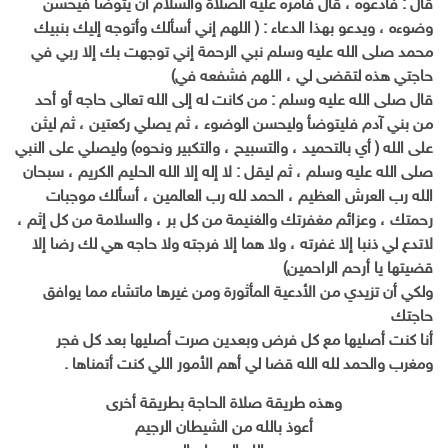
قال : فادعوه ، قال فأمره عليه الصلاة والسلام أن يتوضأ فيحسن
وضوءه ، ويدعو بهذا الدعاء : ( اللهم إني أسألك وأتوجه إليك بنبيك
محمد صلى الله عليه وسلم نبي الرحمة إني توجهت بك إلا ربي في
حاجتي هذه لتقضى لي ، اللهم فشفعه في)
قال صلى الله عليه وسلم : من كانت له إلى الله تعالى حاجه أو أحد
من بني آدم فليتوضأ وليحسن الوضوء ، ثم يصلي ركعتين ، ثم ليثن
على الله ( أي بالتحميد ، والتسبيح ، والتكبير ونحوه) وليصلي على النبي
صلى الله عليه وسلم ، ثم ليقل : لا إله إلا الله الحليم الكريم ، سبحان
الله رب العرش العظيم ، الحمد لله رب العالمين ، أسألك موجبات
رحمتك ، وعزائم مغفرتك والغنيمة من كل بر ، والسلامة من كل إثم ،
لاتدع لي ذنبا إلا غفرته ، ولا هما إلا فرجته ولا حاجه هي لك رضا إلا
قضيتها يا أرحم الراحمين)
ولكي أن تزيدي من الأدعية المأثورة ومن غيرها ماتشاء مما يوافق
حاجتك
أنا كنت أصليها مع كل فرض وبعدين صرت أصليها بعد كل فجر
ومغرب والحمد لله الله قضا لي أهم الأمور اللي كنت أتمناها .
وهذه طريقة صلاة الحاجة بطريقة أخرى
أعوذ بالله من الشيطان الرجيم