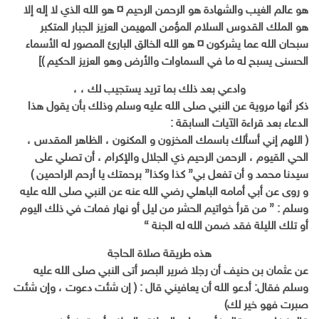
هو عالم الغيب والشهادة هو الرحمن الرحيم ¤ هو الله الذي لا إله إلا
هو الملك القدوس السلام المؤمن المهيمن العزيز الجبار المتكبر
سبحان الله عما يشركون ¤ هو الله الخالق البارئ المصور له الأسماء
الحسنى يسبح له ما في السماوات والأرض وهو العزيز الحكيم )]
وادعي بعد ذلك بما تريد يستجيب لك ، ،
ذكر أنها مروية عن النبي صلى الله عليه وسلم وذلك بأن يقول هذا
الدعاء بعد قراءة الآيات السابقة :
( اللهم إني أسألك باسمك المخزون و المكنون ، الظاهر المقدس ،
الحي القيوم ، الرحمن الرحيم ذي الجلال والإكرام ، أن تصلي على
سيدنا محمد و أن تفعل بي” كذا وكذا” برحمتك يا أرحم الراحمين )
و روى عن أبي أمامه الباهلي رضي الله عنه عن النبي صلى الله عليه
وسلم : ” من قرأ خواتيم الحشر من ليل أو نهار فمات في ذلك اليوم
أو تلك الليلة فقد ضمن الله له الجنة “
هذه طريقة صلاة الحاجة
عن عثمان بن حنيف أن رجلا ضرير البصر أتى النبي صلى الله عليه
وسلم فقال: أدعو الله أن يعافيني قال : ( إن شئت دعوت ، وإن شئت
صبرت فهو خير لك)