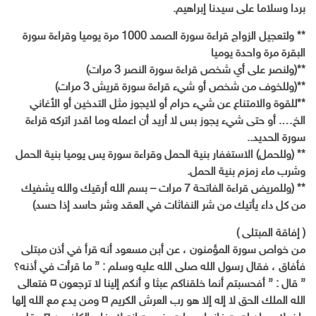
بردا وسلاما على سيدنا إبراهيم.
** ولتعجيل الزواج قراءة سورة الصمد 1000 مرة يوميا وقراءة سورة
البقرة مرة واحدة يوميا
**(ولنصر على أي شخص قراءة سورة النصر 3 مرات)
**(وللخوف من شخص أو شيء قراءة سورة قريش 3 مرات)
**للقوة والامتناع عن شيء حرام أو لايجوز مثل التدخين أو الأغاني
الخ…. أو حتى شيء يجوز بس لا أريد أن اعمله وما اقدر اتركه قراءة
سورة الحديد..
** (وللحمل) الاستغفار بنية الحمل وقراءة سورة يس يوميا بنية الحمل
وشرب ماء زمزم بنية الحمل.
** (وللمريض قراءة الفاتحة 7 مرات – بسم الله أرقيك والله يشفيك
من كل داء يأتيك من شر النفاثات في العقد وشر حاسد إذا حسد)
( إفاقة المبتلى )
من خواص سورة المؤمنون ، عن أبن مسعود أنه قرأ في أذن مبتلى
فأفاق ، فقال رسول الله صلى الله عليه وسلم : ” ما قرأت في أذنه؟
” قال : { أفحسبتم أنما خلقناكم عبثا و أنكم إلينا لا ترجعون ¤ فتعالى
الله الملك الحق لا إله إلا هو رب العرش الكريم ¤ ومن يدع مع الله إلها