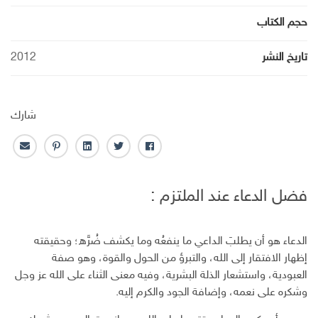
حجم الكتاب
تاريخ النشر
2012
شارك
ف
ت
ل
ب
ا
ا
و
ي
ن
ل
ي
ي
ن
ت
ب
فضل الدعاء عند الملتزم :
س
ت
ك
ر
ر
ب
ر
ـ
س
ي
و
د
ت
د
الدعاء هو أن يطلبَ الداعي ما ينفعُه وما يكشف ضُرَّه؛ وحقيقته
ك
ا
ا
ن
ل
إظهار الافتقار إلى الله، والتبرؤ من الحول والقوة، وهو صفة
إ
العبودية، واستشعار الذلة البشرية، وفيه معنى الثناء على الله عز وجل
ل
وشكره على نعمه، وإضافة الجود والكرم إليه.
ك
ت