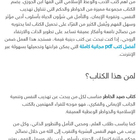
من أهم كتب الأدب والوعظ الإسلامي التي ألّفها ابن الجوزي. يضم
الكتاب مجموعة مميزة من الخواطر والحكم التي تتناول تهذيب
النفس، وتقوية الإيمان، والتأمل في شؤون الحياة بأسلوب أدبي مؤثر
وسهل الفهم ويُقبل الكثير من القرّاء على تحميل الكتاب لما يحتويه
من نصائح نافعة وأفكار عميقة تساعد على تطوير الذات والارتقاء
الروحي، إذا كنت تبحث عن كتب دينية قيمة، فستجد هذا العمل ضمن
أفضل كتب pdf مجانية كاملة
التي يمكن قراءتها وتحميلها بسهولة عبر
الإنترنت.
لمن هذا الكتاب؟
كتاب صيد الخاطر
مناسب لكل من يبحث عن تهذيب النفس وتنمية
الجانب الإيماني والفكري، فهو موجه للقراء المهتمين بالكتب
الإسلامية والخواطر الوعظية العميقة.
كما يناسب طلاب العلم، ومحبي التأمل والتطوير الذاتي، وكل من
يرغب في فهم النفس البشرية والتقرب إلى الله من خلال نصائح
وحكم مؤثرة كتبها ابن الجوزي بأسلوب أدبي راقٍ وسهل الفهم، يعتبر