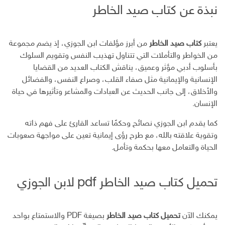
نبذة عن كتاب صيد الخاطر
س
ت
ك
ر
ر
ب
ر
ـ
س
ي
و
د
ت
د
ك
ا
ا
يعتبر
كتاب صيد الخاطر
من أبرز مؤلفات ابن الجوزي، إذ يضم مجموعة
ن
ل
من الخواطر والتأملات التي تتناول تهذيب النفس وتقويم السلوك
إ
بأسلوب أدبي مؤثر وعميق، يناقش الكتاب العديد من القضايا
ل
الإنسانية والإيمانية مثل صفاء القلب، وصراع النفس، والفضائل
ك
والأخلاق، إلى جانب الحديث عن العبادات والمشاعر وتأثيرها في حياة
ت
الإنسان.
ر
و
كما يقدم ابن الجوزي نصائح وحكمًا تساعد القارئ على فهم ذاته
ن
وتقوية علاقته بالله، مع طرح رؤى إيمانية تعين على مواجهة صعوبات
ي
الحياة والتعامل معها بحكمة وتأمل.
تحميل كتاب صيد الخاطر pdf لابن الجوزي
يمكنك الآن
تحميل كتاب صيد الخاطر
بصيغة PDF والاستمتاع بواحد