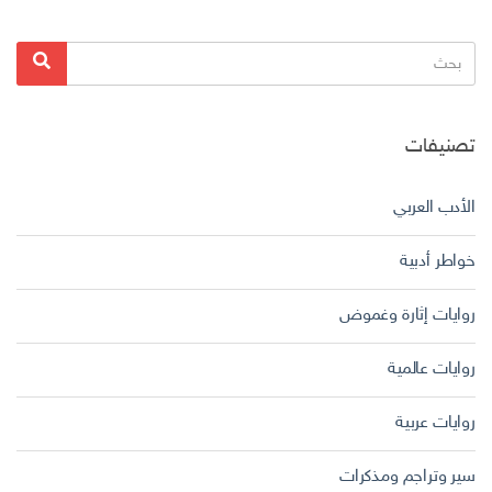
البحث
بحث
عن:
تصنيفات
الأدب العربي
خواطر أدبية
روايات إثارة وغموض
روايات عالمية
روايات عربية
سير وتراجم ومذكرات