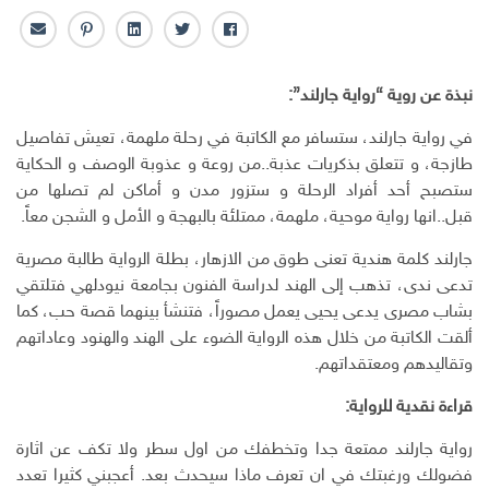
ف
ت
ل
ب
ا
ا
و
ي
ن
ل
ي
ي
ن
ت
ب
نبذة عن روية “رواية جارلند”:
س
ت
ك
ر
ر
ب
ر
ـ
س
ي
في رواية جارلند، ستسافر مع الكاتبة في رحلة ملهمة، تعيش تفاصيل
و
د
ت
د
طازجة، و تتعلق بذكريات عذبة..من روعة و عذوبة الوصف و الحكاية
ك
ا
ا
ستصبح أحد أفراد الرحلة و ستزور مدن و أماكن لم تصلها من
ن
ل
قبل..انها رواية موحية، ملهمة، ممتلئة بالبهجة و الأمل و الشجن معاً.
إ
ل
جارلند كلمة هندية تعنى طوق من الازهار، بطلة الرواية طالبة مصرية
ك
تدعى ندى، تذهب إلى الهند لدراسة الفنون بجامعة نيودلهي فتلتقي
ت
بشاب مصرى يدعى يحيى يعمل مصوراً، فتنشأ بينهما قصة حب، كما
ر
و
ألقت الكاتبة من خلال هذه الرواية الضوء على الهند والهنود وعاداتهم
ن
وتقاليدهم ومعتقداتهم.
ي
قراءة نقدية للرواية:
رواية جارلند ممتعة جدا وتخطفك من اول سطر ولا تكف عن اثارة
فضولك ورغبتك في ان تعرف ماذا سيحدث بعد. أعجبني كثيرا تعدد