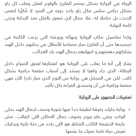
الرواة في الرواية بشكل يسمح للقارئ بالولوج لعقل وقلب كل راو
بشكل درامي سلس فكل راو ياخذ دوره في السرد لا مُكرَّرا لنفس
الحدث بل مكملا له، فلا مجال لاي شعور بالملل منذ البداية وحتى
كلمة النهاية.
وكذا تفاصيل مكان الرواية وبهائه وروعته التي برعت الكاتبة في
تجسيدها حتى أن القارئ صار مصاحبا للأبطال في رحلتهم داخل الهند
يشاركهم دهشتهم و انبهارهم بجمال الهند بلد العجائب.
يشار إلى أنه ما يعاب على الرواية هو افتقارها لعمق الصراع داخل
البطلة، الذي جاء واهيا لا يستند إلى أسباب مقنعة درامية بشكل
كاف، لكن في المجمل هي رواية من النوع الذي صار نادرا الآن فهي
ممتعة وراقية في آن وتستحق القراءة بكل تأكيد.
تعقيبات الجمهور على الرواية:
رواية جارلند رقيقة لطيفة جدا فيها شوية وصف لجمال الهند يخلي
الواحد يبقي عايز يروح يشوف جمال الاماكن اللي اتقالت، مش
عارفة الحقيقة الكاتب الشاطر هو اللي ياخد فى حتة تانية ويخليك
تعيش حياة تانية عمرك ما عشتها.