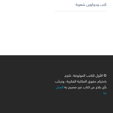
كتب ودواوين شعرية
© الأول للكتب الموثوقة. نلتزم
باحترام حقوق الملكية الفكرية، ونرحّب
بأي بلاغ عن كتاب غير مصرح به
اتصل
بنا