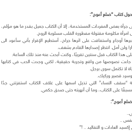
ء حول كتاب “ضلع أعوج”:
جرأة بعض المفردات المستخدمة، إلا أن الكتاب جميل بقدر ما هو مؤلم،
امرأة مكلومة مقتولة مفطورة القلب مسلوبة الروح.
ا أوجاع واستفاقت على اثرها جراح، أستطيع الإقرار بأني سأعود الى
ا ولن أمل. انتظر إصدارها القادم بشغف.
ى هذا الكتاب قبل سنتين تقريبًا، وكنت أبحث عنه منذ تلك الساعة.
بة جاءت نصوصها من واقع وتجربة حقيقية، لكني وجدت الحب في كتابها
اة لا تكتمل سوى برجل.
وسرد قصير وركيك.
لة “سقف النساء” التي تذيل اسمها على غلاف الكتاب استفزتني جدًا
سبقًا على الكتاب، وما أن أنهيته حتى صدق حكمي.
لع أعوج”:
ي..
نفس ..
إكسيد العادات و التقاليد .. !”