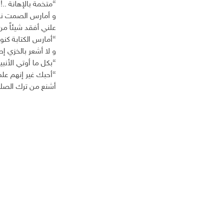
“متخمةٌ بالإهانة ..!
ك
ت
و أمارس الصمت نوعا
ر
علني أفقد شيئاً من
و
“أمارس الكتابة كنو
ن
و لا أشعر بالخزي إطل
ي
“بكل ما أوتي الأنب
“أحبك غير إنهم علم
أشنع من ترك الصلاة