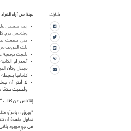
شارك
عينة من آراء القرا
رغم تحفظي على 
ف
ويلامس جرح كل 
ا
ت
ندى نفضت بحبره
ي
و
تلك الحروف مرار
س
ل
ي
ب
تلقيت توصية عل
ي
ت
و
أعتذر لو الكات
ب
ن
ر
ك
ن
مبتذل وكأن الحي
ك
ا
ت
ـ
كلماتها بسيطة 
ل
ر
د
لا أنكر أن جم
ب
س
ا
وأعطيت حكمًا م
ر
ت
ن
ي
إقتباس
عن كتاب “ض
د
ا
“يهزؤون بامرأهٍ مثل
ل
تحاول جاهدةً أن تت
إ
في جوٍ موبوء بثاني 
ل