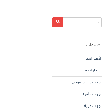
البحث
بحث
عن:
تصنيفات
الأدب العربي
خواطر أدبية
روايات إثارة وغموض
روايات عالمية
روايات عربية