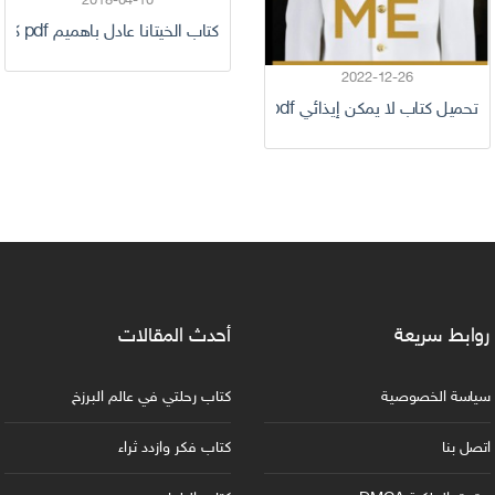
2018-04-10
كتاب الخيتانا عادل باهميم pdf كامل
2022-12-26
تحميل كتاب لا يمكن إيذائي pdf للكاتب ديفيد غوغينز
روابط سريعة
أحدث المقالات
سياسة الخصوصية
كتاب رحلتي في عالم البرزخ
اتصل بنا
كتاب فكر وازدد ثراء