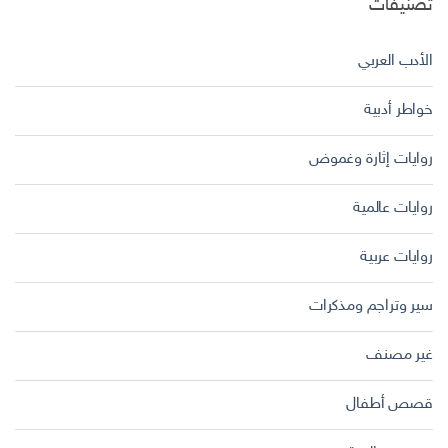
تصنيفات
الأدب العربي
خواطر أدبية
روايات إثارة وغموض
روايات عالمية
روايات عربية
سير وتراجم ومذكرات
غير مصنف
قصص أطفال