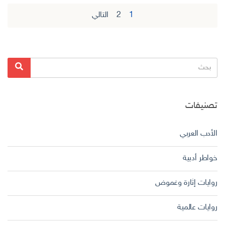
1
2
التالي
تصفح
المواضيع
البحث
بحث
عن:
تصنيفات
الأدب العربي
خواطر أدبية
روايات إثارة وغموض
روايات عالمية