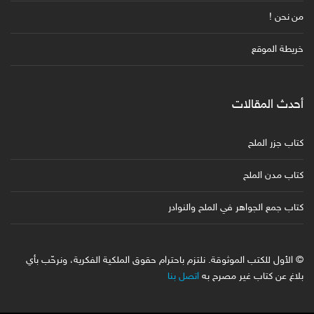
من نحن !
خريطة الموقع
أحدث المقالات
كتاب جزر الملح
كتاب مدن الملح
كتاب جمع الجواهر في الملح والنوادر
© الأول للكتب الموثوقة. نلتزم باحترام حقوق الملكية الفكرية، ونرحّب بأي
بلاغ عن كتاب غير مصرح به
اتصل بنا