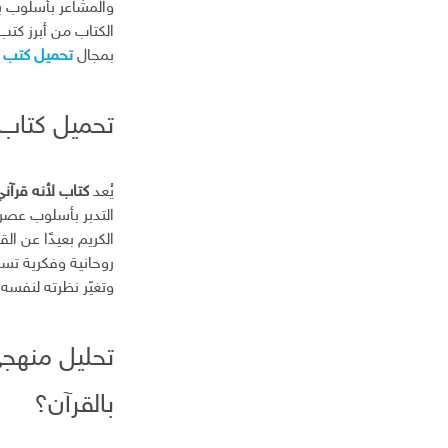
والمشاعر بأسلوب ب
إ
الكتاب من أبرز كتب 
ل
بمجال
تحميل كتب PDF
ك
ت
ر
تحميل كتاب لأ
و
ن
ي
يُعد
كتاب لأنه قرآن
التدبر بأسلوب عصري
الكريم بعيدًا عن ال
روحانية وفكرية تسا
وتغيّر نظرته لنفسه
تحليل منهجي
بالقرآن؟