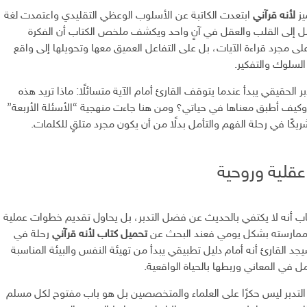
يز
لأنه قرآني
ابتعدت الكاتبة عن الأسلوب الوعظي التقليدي واعتمدت لغة
 إلى القلب والعقل في آنٍ واحد ويكشف ملخص الكتاب أن الفكرة
لى مجرد قراءة الآيات، بل على التفاعل العميق معها وتحويلها إلى واقع
لسلوك والتفكير.
دبر الحقيقي يبدأ عندما يتوقف القارئ أمام الآية متسائلًا: ماذا تريد هذه
 وكيف أطبق معناها في حياتي؟ ومن هنا جاءت منهجية “الأسئلة الأربعة”
يكًا في رحلة الفهم والتأمل بدلًا من أن يكون مجرد متلقٍ للكلمات.
 عقلية وروحية
كتاب أنه لا يكتفي بالحديث عن فضل التدبر، بل يحاول تقديم خطوات عملية
 ممارسته بشكل يومي فعند البحث عن
تحميل كتاب لأنه قرآني
رحلة في
 التدبر PDF، سيجد القارئ أنه أمام دليل تطبيقي يبدأ من تهيئة النفس والبيئة المناسبة
أمل في المعاني وربطها بالحياة الواقعية.
ن التدبر ليس حكرًا على العلماء والمتخصصين بل هو باب مفتوح لكل مسلم