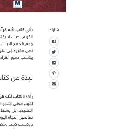
شارك
يأتي
كتاب لأنه قرآن
الكريم، حيث لا يكتفي
وعميقة مع الآيات م
ف
ا
نص مقروء إلى منه
ت
ي
يناسب جميع القراء.
و
س
ل
ي
ب
ي
ت
و
نبذة عن كتا
ب
ن
ر
ك
ن
ك
ا
ت
ـ
ل
ر
د
يأخذنا
كتاب لأنه قر
ب
س
ا
لفهم معنى التدبر ا
ر
ت
ن
التقليدية بل يسلط 
ي
د
تفاصيل الحياة اليو
ا
ويكشف كيف يمكن للت
ل