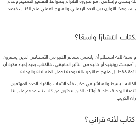
له بصدق وإخلاص، مع ضرورة الالتزام بضوابط التفسير الصحيح وعدم
به، وهذا التوازن بين البعد الإيماني والمنهج العملي منح الكتاب قيمة
كتاب انتشارًا واسعًا؟
اسعة لأنه استطاع أن يلامس مشاعر الكثير من الأشخاص الذين يشعرون
 أصبحت روتينية أو خالية من التأثير الحقيقي، فالكتاب يعيد إحياء فكرة أن
لتلاوة فقط بل منهج حياة ورسالة يومية تحمل الطمأنينة والهداية.
اتبة البسيط والمباشر في جذب فئة الشباب والقراء الجدد المهتمين
التنمية الروحية، خاصة أولئك الذين يبحثون عن كتب تساعدهم على بناء
آن الكريم.
تاب لأنه قرآني؟