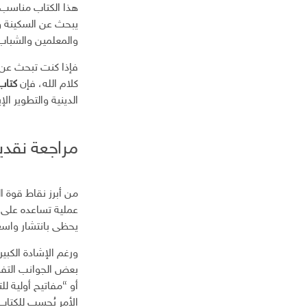
هذا الكتاب مناسب 
يبحث عن السكينة والت
والمعلمين والشباب 
فإذا كنت تبحث عن ك
كلام الله، فإن
كتاب 
الدينية والتطوير الإ
مراجعة نقدية
من أبرز نقاط قوة ا
عملية تساعده على ب
يحظى بانتشار واسع ب
ورغم الإشادة الكب
بعض الجوانب التفس
أو “مفاتيح أولية لل
الأمر يُحسب للكتاب