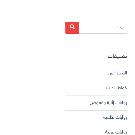
البحث
بحث
عن:
تصنيفات
الأدب العربي
خواطر أدبية
روايات إثارة وغموض
روايات عالمية
روايات عربية