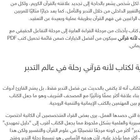
لكل شخص يشعر بالحاجة إلى تجديد علاقته بالقرآن الكريم، ولكل من
غيير الداخلي من خلال التدبر والتأمل، كما يعد خيارًا مثاليًا للمربين
الراغبين في فهم القرآن بطريقة عملية وبعيدة عن التعقيد.
تاب يأخذك من مرحلة القراءة العابرة إلى مرحلة التفاعل الحقيقي مع
لأنه قرآني
سيكون من أفضل الخيارات ضمن قائمة تحميل كتب PDF
يماني.
 لكتاب لأنه قرآني رحلة في عالم التدبر
لكتاب أنه لا يكتفي بالحديث عن فضل التدبر فقط، بل يمنح القارئ أدوات
ناء علاقة أكثر عمقًا وتأثيرًا مع المصحف الشريف وهو ما جعل الكتاب
ين المهتمين بالكتب الإيمانية والتنمية الروحية.
يرة التي حصدها العمل، يرى بعض القراء المتخصصين أن الكاتبة اختصرت
يرية والعلمية بشكل ملحوظ مما يجعل الكتاب أقرب إلى “دليل تمهيدي”
تدبر” أكثر من كونه مرجعًا تفصيليًا في علوم القرآن والتفسير ولكن هذا
 أكثر مما يؤخذ عليه، لأن هدفه الأساسي هو تبسيط رحلة التدبر وفتح