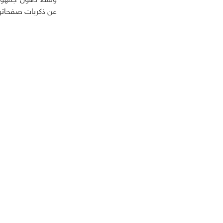
وسط ذهول جمهور وق
عن ذكريات صفحاتها 