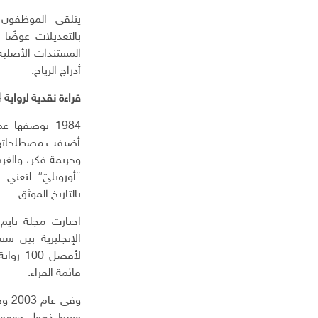
ك
يتلقى الموظفون 
ت
ر
بالتعديلات عوضًا 
و
المستندات الأصلية
ن
أدراج الرياح.
ي
قراءة نقدية لرواية 1984:
1984 بوصفها
أضيفت مصطلحاتها إل
“أورويليّ” لتعني 
بالتاريخ الموثق.
لأفضل 
قائمة القراء.
وفي