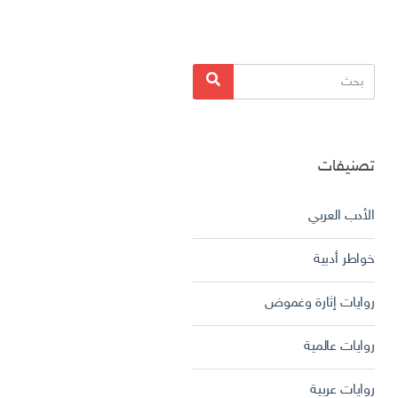
البحث
بحث
عن:
تصنيفات
الأدب العربي
خواطر أدبية
روايات إثارة وغموض
روايات عالمية
روايات عربية