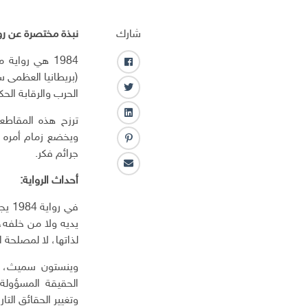
شارك
نبذة مختصرة عن رواية 4
ف
(بريطانيا العظمى 
ا
ت
الحرب والرقابة الحك
ي
و
س
ل
ترزح هذه المقاطعة
ي
ب
ي
ت
ويخضع زمام أمره لن
و
ب
ن
ر
جرائم فكر.
ك
ن
ك
ا
ت
ـ
أحداث الرواية:
ل
ر
د
ب
س
ا
في ر
ر
ت
ن
يديه ولا من خلفه،
ي
لذاتها، لا لمصلحة ا
د
ا
وينستون سميث، ه
ل
الحقيقة المسؤولة 
إ
ل
وتغيير الحقائق التا