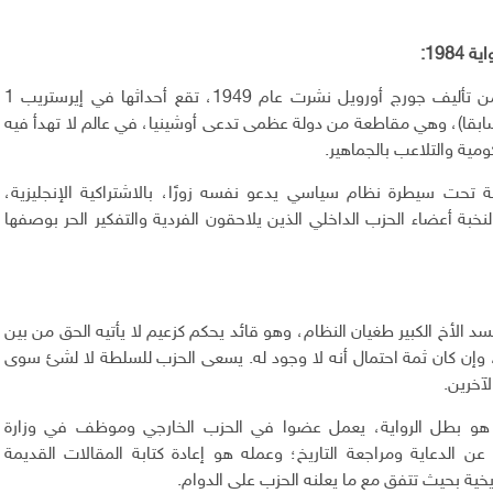
198:
1984 هي رواية من تأليف جورج أورويل نشرت عام 1949، تقع أحداثها في إيرستريب 1
سابقا)، وهي مقاطعة من دولة عظمى تدعى أوشينيا، في عالم لا تهدأ فيه
ومية والتلاعب بالجماهير.
 تحت سيطرة نظام سياسي يدعو نفسه زورًا، بالاشتراكية الإنجليزية،
خبة أعضاء الحزب الداخلي الذين يلاحقون الفردية والتفكير الحر بوصفها
واية 1984 يجسد الأخ الكبير طغيان النظام، وهو قائد يحكم كزعيم لا يأتيه الحق من بين
 وإن كان ثمة احتمال أنه لا وجود له. يسعى الحزب للسلطة لا لشئ سوى
لآخرين.
و بطل الرواية، يعمل عضوا في الحزب الخارجي وموظف في وزارة
عن الدعاية ومراجعة التاريخ؛ وعمله هو إعادة كتابة المقالات القديمة
ريخية بحيث تتفق مع ما يعلنه الحزب على الدوام.