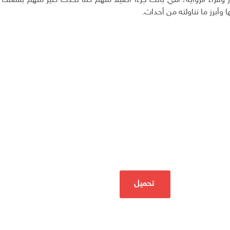
راء الرواية، التي باتت جزءا أصيلا منهم كما تحدث كثير منهم بشغف
وأبرز ما تناولته من أحداث.
تحميل