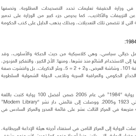
في وزارة الحقيقة تعليمات تحدد التصحيحات المطلوبة، وتصفها
عن التزييفات والأكاذيب، كما يحرص جزء كبير من الوزارة على تدمير
 التي لا تتضمن تلك التعديلات، وبذلك يذهب الدليل على كذب الحكومة
 عمل خيالي سياسي، وهي كلاسيكية من حيث الحبكة والأسلوب، وقد
ى الاستخدام الشائع منذ نشرها، ومنها: الأخ الكبير، والتفكير المزدوج،
وجريمة فكر، والغرفة 101، وشاشة العرض، و2 + 2 = 5، وبئر الذكريات، بل وانتشرت صفة
الخداع الحكومي والمراقبة السرية وتلاعب الدولة الشمولية السلطوية
اختارت مجلة تايم رواية “1984” في عام 2005 ضمن أفضل 100 رواية كتبت باللغة
الإنجليزية بين سنتي 1923 و2005. ووصلت إلى قائمتي دار نشر “Modern Library”
100 رواية متربعة في المركز الثالث عشر على قائمة المحرر والمركز السادس في
 عام 2003 وصلت الرواية إلى المركز الثامن في استفتاء أجرته هيئة الإذاعة البريطانية،