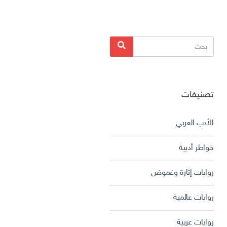
البحث
بحث
عن:
تصنيفات
الأدب العربي
خواطر أدبية
روايات إثارة وغموض
روايات عالمية
روايات عربية