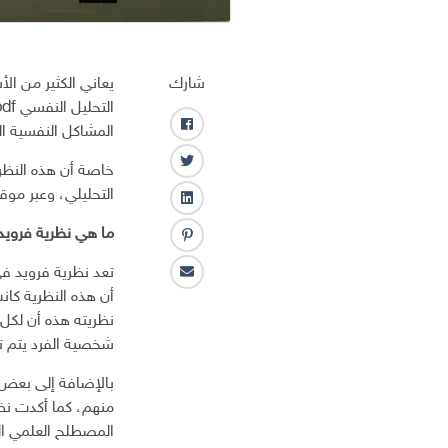
شارك
يعاني الكثير من ا
المشاكل النفسية ا
ف
ا
ت
خاصة أن هذه النظري
ي
و
التحليلي، وعبر مو
س
ل
ي
ب
ي
ت
ما هي
نظرية فرويد
و
ب
ن
ر
ك
ن
ك
تعد نظرية فرويد ف
ا
ت
ـ
أن هذه النظرية كان
ل
ر
د
نظريته هذه أن لكل 
ب
س
ا
ر
شخصية الفرد يتم تش
ت
ن
ي
بالإضافة إلى بعض ا
د
ا
منهم، كما أكدت نظر
ل
المصطلح العلمي ال