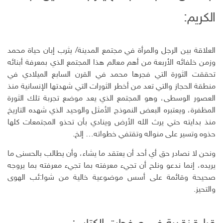
ب
ر
ـ
س
ي
الكريم:
و
د
ت
د
ك
ا
ا
ن
ل
إ
العلاقة بين الرجل والمرأة في مجتمع المدينة/ يثرب إبان حياة محمد
ل
وزمن خلفائه الأربعة من أهم معالم هذا المجتمع الذي بمعرفة أبنائه
ك
تحققت الثورة التي فجرها محمد في القرن السابع الميلادي في
ت
منطقة الحجاز والتي تعد من أخطر الثورات التي شهدتها الإنسانية منذ
ر
العصور الوسطى، وهو المجتمع الذي يعد موضع تجربة تلك الثورة
و
ن
المظفرة، ويعتبره البعض النموذج الأمثل والوحيد الذي شهده التاريخ
ي
منذ بدايته حتي يرث الله الأرض وينادي بأن تحذو المجتمعات كلها
حذوه وتسير على منواله وتقتفي خطواته… إلخ.
ونحن لا نصادر حق أي أحد أن يعتقد ما يشاء، وأن يطالب بالحسنى ما
يريده، إنما ندعو ونلح أن تجيء معرفته بما تجيء معرفته بما يروجه
صحيحة وقائمة على أسس موضوعية خالية من شوا:ئب الهوى
والتحيز.