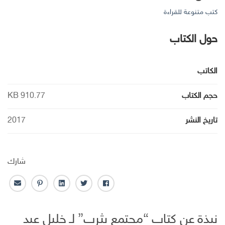
كتب متنوعة للقراءة
حول الكتاب
الكاتب
حجم الكتاب
910.77 KB
تاريخ النشر
2017
شارك
ف
ت
ل
ب
ا
ا
و
ي
ن
ل
ي
ي
ن
ت
ب
نبذة عن كتاب “مجتمع يثرب” لـ خليل عبد
س
ت
ك
ر
ر