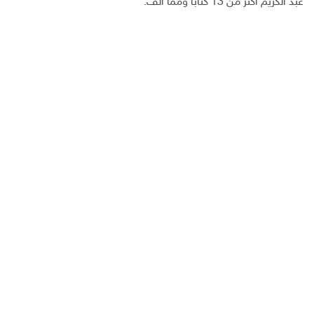
عبد الكريم أكثر من 13 كتاباً ومما ألف.