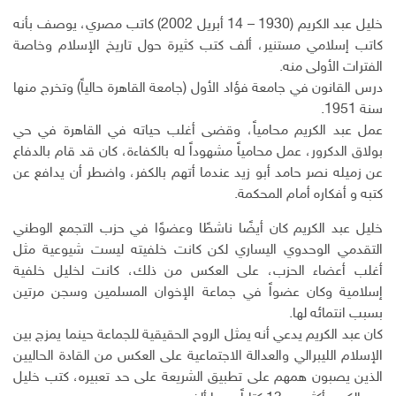
خليل عبد الكريم (1930 – 14 أبريل 2002) كاتب مصري، يوصف بأنه
كاتب إسلامي مستنير، ألف كتب كثيرة حول تاريخ الإسلام وخاصة
الفترات الأولى منه.
درس القانون في جامعة فؤاد الأول (جامعة القاهرة حالياً) وتخرج منها
سنة 1951.
عمل عبد الكريم محامياً، وقضى أغلب حياته في القاهرة في حي
بولاق الدكرور، عمل محامياً مشهوداً له بالكفاءة، كان قد قام بالدفاع
عن زميله نصر حامد أبو زيد عندما أتهم بالكفر، واضطر أن يدافع عن
كتبه و أفكاره أمام المحكمة.
خليل عبد الكريم كان أيضًا ناشطًا وعضوًا في حزب التجمع الوطني
التقدمي الوحدوي اليساري لكن كانت خلفيته ليست شيوعية مثل
أغلب أعضاء الحزب، على العكس من ذلك، كانت لخليل خلفية
إسلامية وكان عضواً في جماعة الإخوان المسلمين وسجن مرتين
بسبب انتمائه لها.
كان عبد الكريم يدعي أنه يمثل الروح الحقيقية للجماعة حينما يمزج بين
الإسلام الليبرالي والعدالة الاجتماعية على العكس من القادة الحاليين
الذين يصبون همهم على تطبيق الشريعة على حد تعبيره، كتب خليل