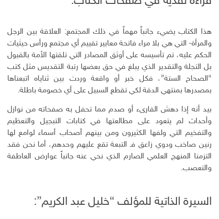
قراءة نقدية في صفحات الكتاب:
هذا الكتاب يضيء جانباً مهماً في ذلك المجتمع: العلاقة بين الرجل
والمرأة- التي هي بلا مراء فاتحة معايير تقييم أي مجتمع ورأس حيثيات
الحكم عليه، تم تأسيسه على أوثق المصادر التي تلقتها الأمة بالقبول
بل التجلة والتقدير الذي يبلغ في حق بعضها رتبة التقديس مثل كتب
“الصحاح الستة”، فكل خبر أو واقعة وردت بين ثناياه اتبعناها
بمصدرها بمنتهي الدقة لكي تقطع السبيل على أي خصومة باطلة.
بيد أنه إذا دهش القارىء أو صدم مما تحفل به صفحاته من نوازل
وأحداث لم يتعود على مطالعتها في كتابات التبجيل والتعظيم
والتفخيم التي ولفها الكثيرون ومن بينهم أصحاب أسماء لوامع لها
رنين صاخب ودوي زاعق فـ التبعة تقع عليهم وحدهم، أما نحن فقد
التزمنا المنهج العلمي الصارم الذي نحي عنه جانباً عوارض العاطفة
والتعصب.
السيرة الذاتية للمؤلف “خليل عبد الكريم”: