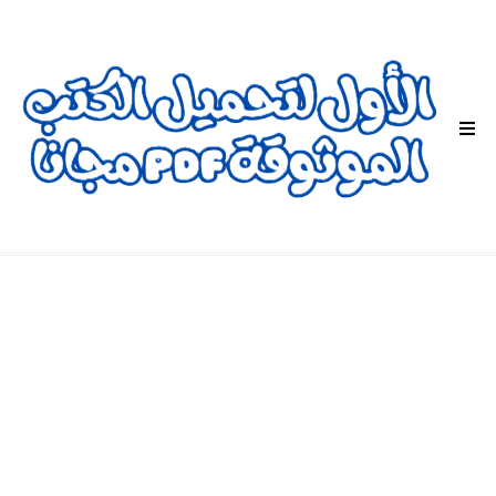
ا
ل
ق
ا
ئ
م
ة